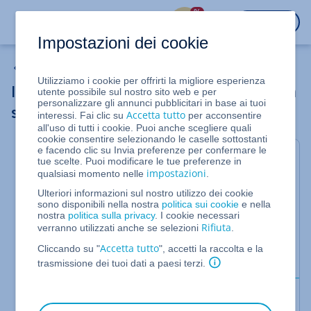
%
ACCEDI
Impostazioni dei cookie
Integrare un'archiviazione condivisa su un server
Utilizziamo i cookie per offrirti la migliore esperienza
Integrare un'archiviazione condivisa su un
utente possibile sul nostro sito web e per
personalizzare gli annunci pubblicitari in base ai tuoi
server (CentOS)
Accetta tutto
interessi. Fai clic su
per acconsentire
all'uso di tutti i cookie. Puoi anche scegliere quali
cookie consentire selezionando le caselle sottostanti
e facendo clic su Invia preferenze per confermare le
Per Server Cloud e Server Dedicati gestiti
tue scelte. Puoi modificare le tue preferenze in
impostazioni
qualsiasi momento nelle
.
nel Cloud Panel
Ulteriori informazioni sul nostro utilizzo dei cookie
In questo articolo ti mostriamo come integrare
sono disponibili nella nostra
politica sui cookie
e nella
nostra
politica sulla privacy
. I cookie necessari
un'archiviazione condivisa su un server in cui è
Rifiuta
verranno utilizzati anche se selezioni
.
installata una distribuzione Linux di CentOS 7,
Accetta tutto
Cliccando su "
", accetti la raccolta e la
CentOS Stream 8 o CentOS Stream 9.
trasmissione dei tuoi dati a paesi terzi.
Requisiti: