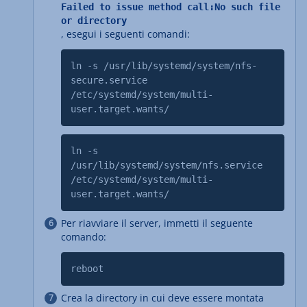
Failed to issue method call:No such file
or directory
, esegui i seguenti comandi:
ln -s /usr/lib/systemd/system/nfs-
secure.service
/etc/systemd/system/multi-
user.target.wants/
ln -s
/usr/lib/systemd/system/nfs.service
/etc/systemd/system/multi-
user.target.wants/
Per riavviare il server, immetti il seguente
comando:
reboot
Crea la directory in cui deve essere montata