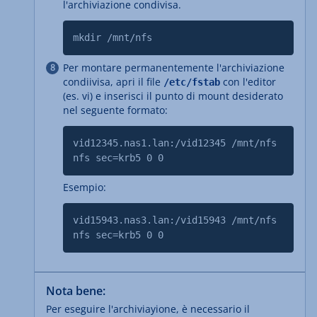
l'archiviazione condivisa.
mkdir /mnt/nfs
Per montare permanentemente l'archiviazione
condiivisa, apri il file
con l'editor
/etc/fstab
(es. vi) e inserisci il punto di mount desiderato
nel seguente formato:
vid12345.nas1.lan:/vid12345 /mnt/nfs
nfs sec=krb5 0 0
Esempio:
vid15943.nas3.lan:/vid15943 /mnt/nfs
nfs sec=krb5 0 0
Nota bene:
Per eseguire l'archiviayione, è necessario il