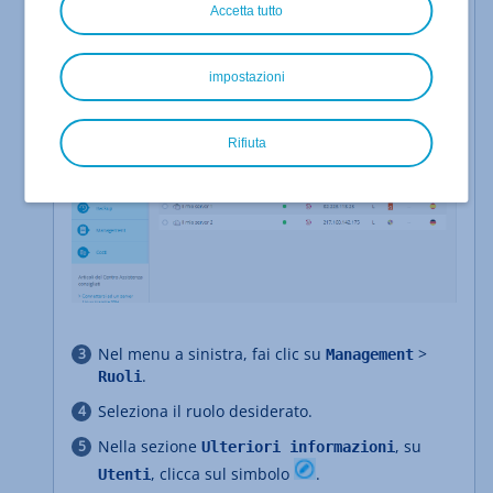
quello desiderato.
Accetta tutto
Si apre il Cloud Panel.
impostazioni
Rifiuta
Nel menu a sinistra, fai clic su
>
Management
.
Ruoli
Seleziona il ruolo desiderato.
Nella sezione
, su
Ulteriori informazioni
, clicca sul simbolo
.
Utenti