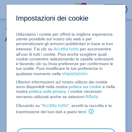
%
ACCEDI
Impostazioni dei cookie
Server cloud
Utilizziamo i cookie per offrirti la migliore esperienza
Assegnare un account utente ad un ruolo
utente possibile sul nostro sito web e per
personalizzare gli annunci pubblicitari in base ai tuoi
Accetta tutto
interessi. Fai clic su
per acconsentire
all'uso di tutti i cookie. Puoi anche scegliere quali
Per Server Cloud e Server Dedicati gestiti
cookie consentire selezionando le caselle sottostanti
e facendo clic su Invia preferenze per confermare le
nel Cloud Panel
tue scelte. Puoi modificare le tue preferenze in
impostazioni
qualsiasi momento nelle
.
In questo articolo ti mostriamo come assegnare uno
Ulteriori informazioni sul nostro utilizzo dei cookie
o più account utenti ad un ruolo. Per farlo, procedi
sono disponibili nella nostra
politica sui cookie
e nella
come segue:
nostra
politica sulla privacy
. I cookie necessari
Rifiuta
verranno utilizzati anche se selezioni
.
Accedi al tuo
account IONOS
.
Accetta tutto
Cliccando su "
", accetti la raccolta e la
Nella barra del titolo, fai clic su
trasmissione dei tuoi dati a paesi terzi.
.
Menu > Server & Cloud
: se disponi di più contratti, seleziona
Opzionale