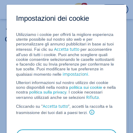
%
ACCEDI
Impostazioni dei cookie
Server cloud
Utilizziamo i cookie per offrirti la migliore esperienza
Creare un ruolo
utente possibile sul nostro sito web e per
personalizzare gli annunci pubblicitari in base ai tuoi
Accetta tutto
interessi. Fai clic su
per acconsentire
all'uso di tutti i cookie. Puoi anche scegliere quali
Per Server Cloud e Server Dedicati gestiti
cookie consentire selezionando le caselle sottostanti
e facendo clic su Invia preferenze per confermare le
nel Cloud Panel
tue scelte. Puoi modificare le tue preferenze in
impostazioni
qualsiasi momento nelle
.
In questo articolo ti spieghiamo come creare un
Ulteriori informazioni sul nostro utilizzo dei cookie
ruolo nel Cloud Panel. Per farlo, procedi come
sono disponibili nella nostra
politica sui cookie
e nella
segue:
nostra
politica sulla privacy
. I cookie necessari
Rifiuta
verranno utilizzati anche se selezioni
.
Accedi al tuo
account IONOS
.
Accetta tutto
Cliccando su "
", accetti la raccolta e la
Nella barra del titolo, fai clic su
trasmissione dei tuoi dati a paesi terzi.
.
Menu > Server & Cloud
: se disponi di più contratti, seleziona
Opzionale