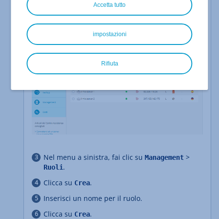
quello desiderato.
Accetta tutto
Si apre il Cloud Panel.
impostazioni
Rifiuta
Nel menu a sinistra, fai clic su
>
Management
.
Ruoli
Clicca su
.
Crea
Inserisci un nome per il ruolo.
Clicca su
.
Crea