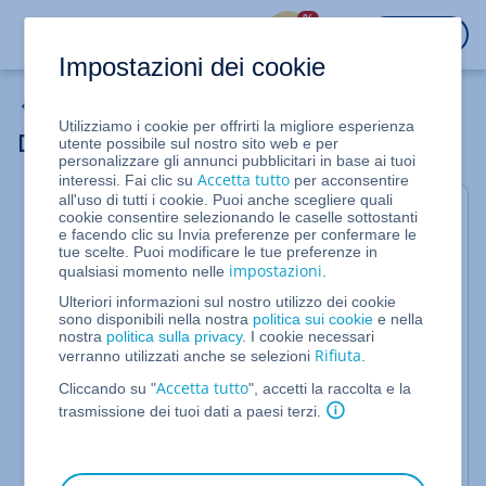
%
ACCEDI
Impostazioni dei cookie
Server cloud
Utilizziamo i cookie per offrirti la migliore esperienza
Duplicare un ruolo
utente possibile sul nostro sito web e per
personalizzare gli annunci pubblicitari in base ai tuoi
Accetta tutto
interessi. Fai clic su
per acconsentire
all'uso di tutti i cookie. Puoi anche scegliere quali
Per Server Cloud e Server Dedicati gestiti
cookie consentire selezionando le caselle sottostanti
e facendo clic su Invia preferenze per confermare le
nel Cloud Panel
tue scelte. Puoi modificare le tue preferenze in
impostazioni
qualsiasi momento nelle
.
In questo articolo ti mostriamo come duplicare un
Ulteriori informazioni sul nostro utilizzo dei cookie
ruolo. Quando un ruolo viene duplicato, tutte le
sono disponibili nella nostra
politica sui cookie
e nella
impostazioni vengono mantenute
nostra
politica sulla privacy
. I cookie necessari
Rifiuta
verranno utilizzati anche se selezioni
.
automaticamente. Per duplicare un ruolo, procedi
come segue:
Accetta tutto
Cliccando su "
", accetti la raccolta e la
trasmissione dei tuoi dati a paesi terzi.
Accedi al tuo
account IONOS
.
Nella barra del titolo, fai clic su