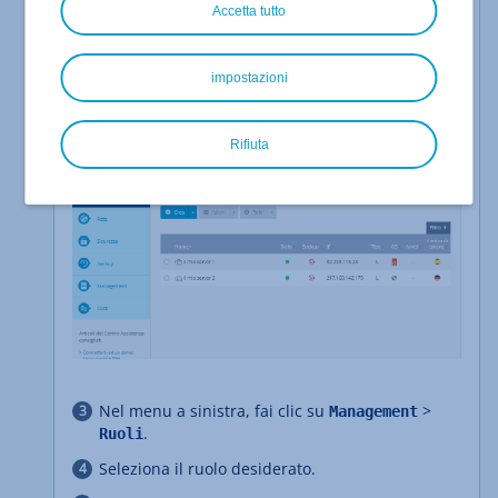
.
Menu > Server & Cloud
Accetta tutto
: se disponi di più contratti, seleziona
Opzionale
quello desiderato.
impostazioni
Si apre il Cloud Panel.
Rifiuta
Nel menu a sinistra, fai clic su
>
Management
.
Ruoli
Seleziona il ruolo desiderato.