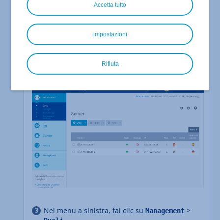
Accetta tutto
Accedi al tuo
account IONOS
.
Nella barra del titolo, fai clic su
impostazioni
.
Menu > Server & Cloud
: se disponi di più contratti, seleziona
Opzionale
quello desiderato.
Rifiuta
Si apre il Cloud Panel.
Nel menu a sinistra, fai clic su
>
Management