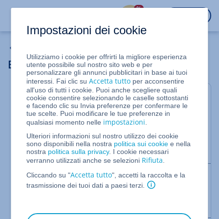
%
ACCEDI
Impostazioni dei cookie
Server cloud
Utilizziamo i cookie per offrirti la migliore esperienza
Eliminare un'autorizzazione in un ruolo
utente possibile sul nostro sito web e per
personalizzare gli annunci pubblicitari in base ai tuoi
Accetta tutto
interessi. Fai clic su
per acconsentire
all'uso di tutti i cookie. Puoi anche scegliere quali
Per Server Cloud e Server Dedicati gestiti
cookie consentire selezionando le caselle sottostanti
e facendo clic su Invia preferenze per confermare le
nel Cloud Panel
tue scelte. Puoi modificare le tue preferenze in
impostazioni
qualsiasi momento nelle
.
In questo articolo ti spieghiamo come eliminare una
Ulteriori informazioni sul nostro utilizzo dei cookie
o più autorizzazioni in un ruolo. Per farlo, procedi
sono disponibili nella nostra
politica sui cookie
e nella
come segue:
nostra
politica sulla privacy
. I cookie necessari
Rifiuta
verranno utilizzati anche se selezioni
.
Accetta tutto
Cliccando su "
Nota bene:
", accetti la raccolta e la
trasmissione dei tuoi dati a paesi terzi.
Il ruolo di amministratore non può essere
modificato.