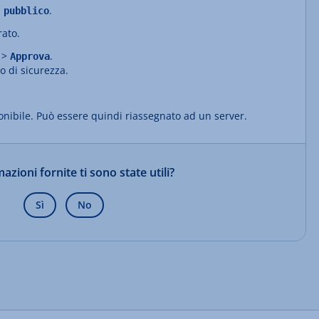
.
 pubblico
rato.
>
.
Approva
o di sicurezza.
onibile. Può essere quindi riassegnato ad un server.
azioni fornite ti sono state utili?
Sì
No