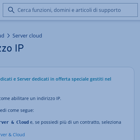
Cerca
funzioni,
domini
e
ud
Server cloud
articoli
di
zzo IP
supporto
icati e Server dedicati in offerta speciale gestiti nel
come abilitare un indirizzo IP.
ocedi come segue:
e, se possiedi più di un contratto, seleziona
rver & Cloud
rver & Cloud