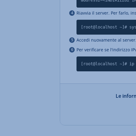
address2=<INDIRIZZO2 I
Riavvia il server. Per farlo, 
[root@localhost ~]# sy
Accedi nuovamente al server
Per verificare se l'indirizzo 
[root@localhost ~]# ip
Le inform