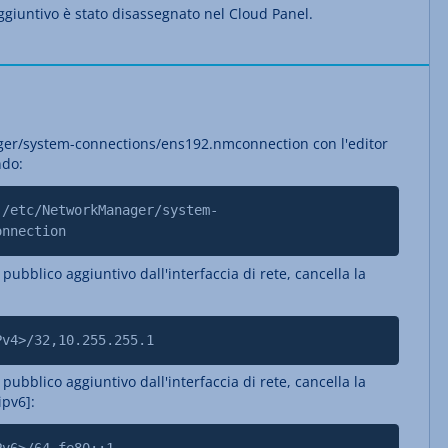
aggiuntivo è stato disassegnato nel Cloud Panel.
ager/system-connections/ens192.nmconnection con l'editor
ndo:
 /etc/NetworkManager/system-
onnection
 pubblico aggiuntivo dall'interfaccia di rete, cancella la
Pv4>/32,10.255.255.1
 pubblico aggiuntivo dall'interfaccia di rete, cancella la
ipv6]: