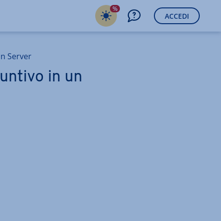
%
ACCEDI
in Server
untivo in un