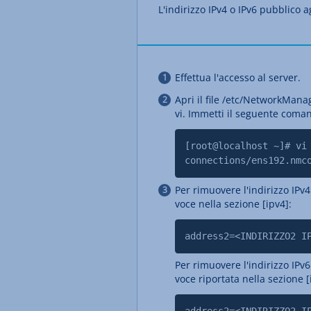
L'indirizzo IPv4 o IPv6 pubblico 
Effettua l'accesso al server.
Apri il file /etc/NetworkMan
vi. Immetti il seguente coma
[root@localhost ~]# vi
connections/ens192.nmc
Per rimuovere l'indirizzo IPv4
voce nella sezione [ipv4]:
address2=<INDIRIZZO2 I
Per rimuovere l'indirizzo IPv6
voce riportata nella sezione [