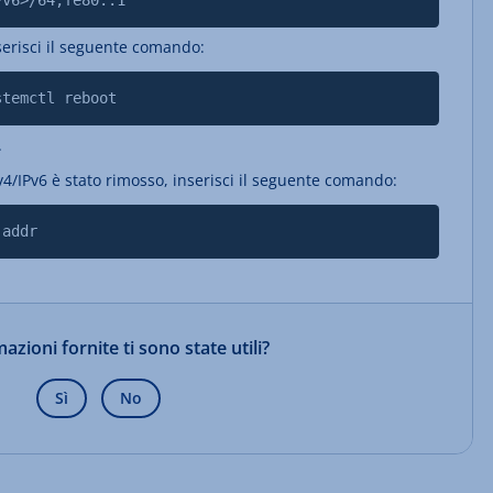
Pv6>/64,fe80::1
inserisci il seguente comando:
stemctl reboot
.
IPv4/IPv6 è stato rimosso, inserisci il seguente comando:
 addr
azioni fornite ti sono state utili?
Sì
No