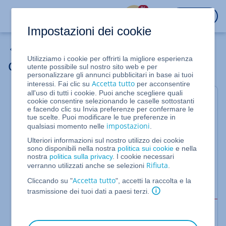
%
ACCEDI
Impostazioni dei cookie
Server cloud
Utilizziamo i cookie per offrirti la migliore esperienza
Creare un'istantanea
utente possibile sul nostro sito web e per
personalizzare gli annunci pubblicitari in base ai tuoi
Accetta tutto
interessi. Fai clic su
per acconsentire
all'uso di tutti i cookie. Puoi anche scegliere quali
Per Server Cloud gestiti nel Cloud Panel
cookie consentire selezionando le caselle sottostanti
e facendo clic su Invia preferenze per confermare le
tue scelte. Puoi modificare le tue preferenze in
In questo articolo ti mostriamo come creare
impostazioni
qualsiasi momento nelle
.
un'istantanea del tuo server. Con un'istantanea
Ulteriori informazioni sul nostro utilizzo dei cookie
puoi salvare lo stato attuale di un server cloud o di
sono disponibili nella nostra
politica sui cookie
e nella
un server virtuale e ripristinarlo in un secondo
nostra
politica sulla privacy
. I cookie necessari
Rifiuta
verranno utilizzati anche se selezioni
.
momento, se necessario.
Accetta tutto
Cliccando su "
", accetti la raccolta e la
Per creare un'istantanea, procedi come segue:
trasmissione dei tuoi dati a paesi terzi.
Attenzione: