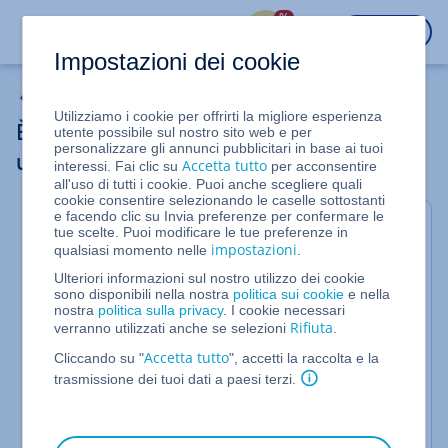
%
ACCEDI
Impostazioni dei cookie
Server cloud
Utilizziamo i cookie per offrirti la migliore esperienza
È possibile installare un certificato SSL su
utente possibile sul nostro sito web e per
personalizzare gli annunci pubblicitari in base ai tuoi
un Load Balancer?
Accetta tutto
interessi. Fai clic su
per acconsentire
all'uso di tutti i cookie. Puoi anche scegliere quali
cookie consentire selezionando le caselle sottostanti
e facendo clic su Invia preferenze per confermare le
Per Server Cloud e Server Dedicati gestiti nel Cloud
tue scelte. Puoi modificare le tue preferenze in
impostazioni
qualsiasi momento nelle
.
Panel
Ulteriori informazioni sul nostro utilizzo dei cookie
Non è possibile installare un certificato SSL su un
sono disponibili nella nostra
politica sui cookie
e nella
Load Balancer.
nostra
politica sulla privacy
. I cookie necessari
Rifiuta
verranno utilizzati anche se selezioni
.
Per poter utilizzare un certificato SSL, è necessario
Accetta tutto
installarlo suli server assegnato al Load Balancer.
Cliccando su "
", accetti la raccolta e la
Dopo l'installazione del certificato SSL, le richieste
trasmissione dei tuoi dati a paesi terzi.
crittografate vengono inoltrate dal Load Balancer al
server assegnato tramite pass-through SSL.
Successivamente le richieste vengono decifrate sul