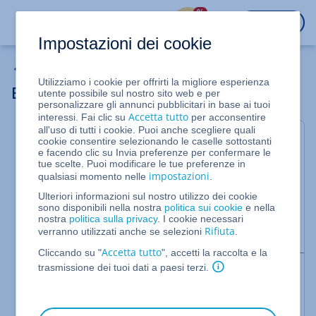
%
ACCEDI
Impostazioni dei cookie
Server cloud
Utilizziamo i cookie per offrirti la migliore esperienza
Eliminare un criterio di monitoraggio
utente possibile sul nostro sito web e per
personalizzare gli annunci pubblicitari in base ai tuoi
Accetta tutto
interessi. Fai clic su
per acconsentire
all'uso di tutti i cookie. Puoi anche scegliere quali
Per Server Cloud, Server Virtuale Cloud,
cookie consentire selezionando le caselle sottostanti
e facendo clic su Invia preferenze per confermare le
Server Dedicati e Server dedicati in
tue scelte. Puoi modificare le tue preferenze in
offerta speciale gestiti nel Cloud Panel
impostazioni
qualsiasi momento nelle
.
Ulteriori informazioni sul nostro utilizzo dei cookie
In questo articolo ti spieghiamo come eliminare un
sono disponibili nella nostra
politica sui cookie
e nella
criterio di monitoraggio. Per farlo, procedi come
nostra
politica sulla privacy
. I cookie necessari
Rifiuta
verranno utilizzati anche se selezioni
.
segue:
Accetta tutto
Cliccando su "
", accetti la raccolta e la
trasmissione dei tuoi dati a paesi terzi.
Nota bene:
Se elimini un criterio di monitoraggio, i server
assegnati non verranno più monitorati.