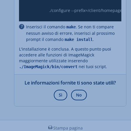
			./configure --prefix=/client/homepages/30/d339922114/htdocs/ImageMagick

Inserisci il comando
. Se non ti compare
make
nessun avviso di errore, inserisci al prossimo
prompt il comando
.
make install
L'installazione è conclusa. A questo punto puoi
accedere alle funzioni di ImageMagick
maggiormente utilizzate inserendo
nei tuoi script.
./ImageMagick/bin/convert
Le informazioni fornite ti sono state utili?
Sì
No
Stampa pagina