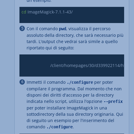
un esempio:
cd
 ImageMagick-7.1.1-43/ 

Con il comando
, visualizza il percorso
pwd
assoluto della directory, che sarà necessario più
tardi. L'output che vedrai sarà simile a quello
riportato qui di seguito:
			/client/homepages/30/d339922114/htdocs/ImageMagick-7.1.1-43

Immetti il comando
per poter
./configure
compilare il programma. Dal momento che non
disponi dei diritti d'accesso per la directory
indicata nello script, utilizza l'opzione
--prefix
per poter installare ImageMagick in una
sottodirectory della sua directory originaria. Qui
di seguito un esempio per l'inserimento del
comando
.
./configure