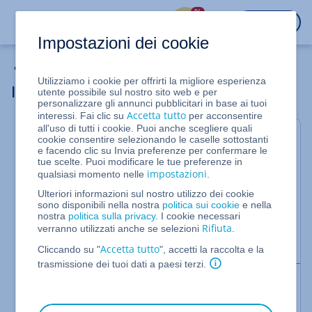
%
ACCEDI
Impostazioni dei cookie
Server Dedicati
Utilizziamo i cookie per offrirti la migliore esperienza
Installare ImageMagick tramite SSH
utente possibile sul nostro sito web e per
personalizzare gli annunci pubblicitari in base ai tuoi
Accetta tutto
interessi. Fai clic su
per acconsentire
all'uso di tutti i cookie. Puoi anche scegliere quali
Per server gestiti (Performance Hosting)
cookie consentire selezionando le caselle sottostanti
e facendo clic su Invia preferenze per confermare le
In questo articolo ti spieghiamo come installare la
tue scelte. Puoi modificare le tue preferenze in
impostazioni
qualsiasi momento nelle
.
versione più attuale di ImageMagick sul tuo
pacchetto Performance Hosting. ImageMagick è una
Ulteriori informazioni sul nostro utilizzo dei cookie
biblioteca con cui, ad esempio, i programmi PHP
sono disponibili nella nostra
politica sui cookie
e nella
nostra
politica sulla privacy
. I cookie necessari
hanno la possibilità di modificare immagini.
Rifiuta
verranno utilizzati anche se selezioni
.
ImageMagick supporta fino a 100 diversi formati di
immagine tra cui .jpg, .png, .tif, ecc.
Accetta tutto
Cliccando su "
", accetti la raccolta e la
trasmissione dei tuoi dati a paesi terzi.
Nota bene:
Sui pacchetti Performance Hosting è già pre-