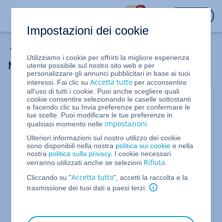
%
ACCEDI
Impostazioni dei cookie
Server cloud
Utilizziamo i cookie per offrirti la migliore esperienza
Modificare una regola firewall
utente possibile sul nostro sito web e per
personalizzare gli annunci pubblicitari in base ai tuoi
Accetta tutto
interessi. Fai clic su
per acconsentire
all'uso di tutti i cookie. Puoi anche scegliere quali
Per Server Cloud, Server Virtuale Cloud,
cookie consentire selezionando le caselle sottostanti
e facendo clic su Invia preferenze per confermare le
Server Dedicati e Server dedicati in
tue scelte. Puoi modificare le tue preferenze in
offerta speciale gestiti nel Cloud Panel
impostazioni
qualsiasi momento nelle
.
Ulteriori informazioni sul nostro utilizzo dei cookie
In questo articolo ti spieghiamo come modificare
sono disponibili nella nostra
politica sui cookie
e nella
una regola firewall. Per farlo, procedi come segue:
nostra
politica sulla privacy
. I cookie necessari
Rifiuta
verranno utilizzati anche se selezioni
.
Accedi al tuo
account IONOS
.
Accetta tutto
Cliccando su "
", accetti la raccolta e la
Nella barra del titolo, fai clic su
trasmissione dei tuoi dati a paesi terzi.
.
Menu > Server & Cloud
: se disponi di più contratti, seleziona
Opzionale
quello desiderato.