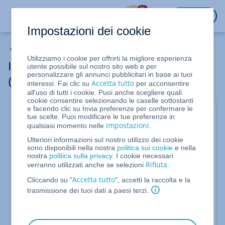
%
ACCEDI
Impostazioni dei cookie
Installare e configurare OpenVPN
Utilizziamo i cookie per offrirti la migliore esperienza
Installare e configurare OpenVPN
utente possibile sul nostro sito web e per
personalizzare gli annunci pubblicitari in base ai tuoi
(Windows)
Accetta tutto
interessi. Fai clic su
per acconsentire
all'uso di tutti i cookie. Puoi anche scegliere quali
cookie consentire selezionando le caselle sottostanti
e facendo clic su Invia preferenze per confermare le
Per Server Cloud, Server Dedicati e Server
tue scelte. Puoi modificare le tue preferenze in
impostazioni
qualsiasi momento nelle
.
dedicati in offerta speciale gestiti nel
Cloud Panel
Ulteriori informazioni sul nostro utilizzo dei cookie
sono disponibili nella nostra
politica sui cookie
e nella
nostra
politica sulla privacy
. I cookie necessari
In questo articolo ti spieghiamo come installare e
Rifiuta
verranno utilizzati anche se selezioni
.
configurare il software OpenVPN su un PC locale su
Accetta tutto
Cliccando su "
", accetti la raccolta e la
cui è installato il sistema operativo Microsoft
trasmissione dei tuoi dati a paesi terzi.
Windows.
Il software OpenVPN è necessario per poter
utilizzare la VPN. Nella sezione
, puoi
Accesso