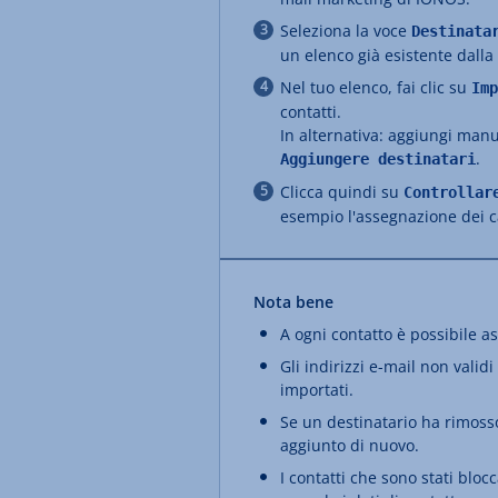
Seleziona la voce
Destinat
un elenco già esistente dalla 
Nel tuo elenco, fai clic su
Imp
contatti.
In alternativa: aggiungi manu
.
Aggiungere destinatari
Clicca quindi su
Controllar
esempio l'assegnazione dei c
Nota bene
A ogni contatto è possibile a
Gli indirizzi e-mail non val
importati.
Se un destinatario ha rimosso
aggiunto di nuovo.
I contatti che sono stati blo