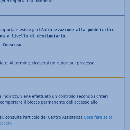
engono importati nuovamente.
importare esiste già l'
o
Autorizzazione alla pubblicità
.
ng a livello di destinatario
ce
.
Consenso
iato. Al termine, riceverai un report sul processo.
 indirizzi, viene effettuato un controllo secondo i criteri
ò comportare il blocco permanente dell'accesso allo
si, consulta l'articolo del Centro Assistenza
Cosa fare se lo
occato
.