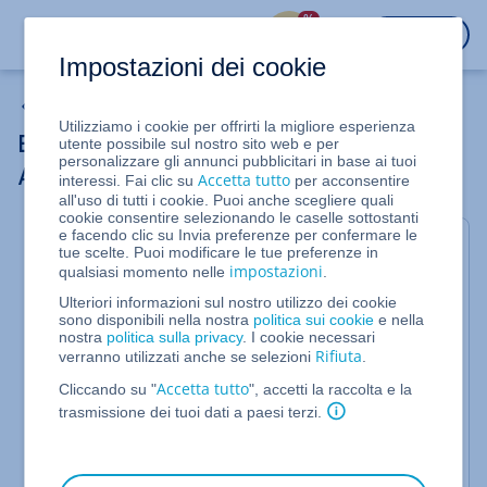
%
ACCEDI
Impostazioni dei cookie
Soluzioni di backup
Utilizziamo i cookie per offrirti la migliore esperienza
Errore nell'installare il Cyber Protection
utente possibile sul nostro sito web e per
personalizzare gli annunci pubblicitari in base ai tuoi
Agent in Rocky Linux 9
Accetta tutto
interessi. Fai clic su
per acconsentire
all'uso di tutti i cookie. Puoi anche scegliere quali
cookie consentire selezionando le caselle sottostanti
e facendo clic su Invia preferenze per confermare le
Per Server Dedicati gestiti nel Cloud Panel
tue scelte. Puoi modificare le tue preferenze in
impostazioni
qualsiasi momento nelle
.
In questo articolo ti spieghiamo come procedere nel
caso in cui fallisca l'installazione del Cyber
Ulteriori informazioni sul nostro utilizzo dei cookie
sono disponibili nella nostra
politica sui cookie
e nella
Protection Agent su un Server Dedicato con Rocky
nostra
politica sulla privacy
. I cookie necessari
Linux 9.
Rifiuta
verranno utilizzati anche se selezioni
.
L'immagine Rocky Linux 9 usata da IONOS per i
Accetta tutto
Cliccando su "
", accetti la raccolta e la
Server Dedicati installa la seguente versione del
trasmissione dei tuoi dati a paesi terzi.
kernel:
kernel-5.14.0-503.14.1.el9_5.x86_64
.
Tuttavia, questa versione non è più disponibile nei
repository per gli aggiornamenti e le installazioni.