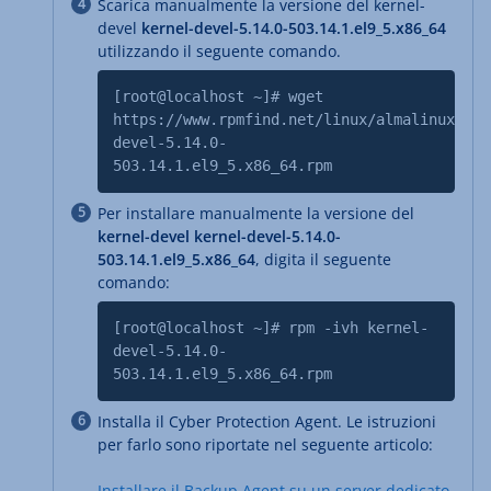
Scarica manualmente la versione del kernel-
devel
kernel-devel-5.14.0-503.14.1.el9_5.x86_64
utilizzando il seguente comando.
[root@localhost ~]# wget
https://www.rpmfind.net/linux/almalinux/9.5
devel-5.14.0-
503.14.1.el9_5.x86_64.rpm
Per installare manualmente la versione del
kernel-devel kernel-devel-5.14.0-
503.14.1.el9_5.x86_64
, digita il seguente
comando:
[root@localhost ~]# rpm -ivh kernel-
devel-5.14.0-
503.14.1.el9_5.x86_64.rpm
Installa il
Cyber Protection Agent
. Le istruzioni
per farlo sono riportate nel seguente articolo:
Installare il Backup Agent su un server dedicato