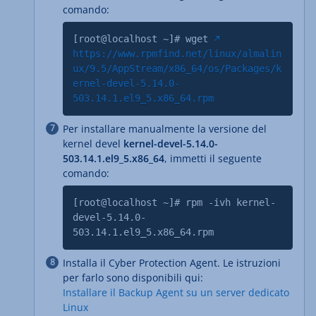
comando:
[root@localhost ~]# wget
https://www.rpmfind.net/linux/almalin
ux/9.5/AppStream/x86_64/os/Packages/k
ernel-devel-5.14.0-
503.14.1.el9_5.x86_64.rpm
Per installare manualmente la versione del
kernel devel
kernel-devel-5.14.0-
503.14.1.el9_5.x86_64
, immetti il seguente
comando:
[root@localhost ~]# rpm -ivh kernel-
devel-5.14.0-
503.14.1.el9_5.x86_64.rpm
Installa il
Cyber Protection Agent
. Le istruzioni
per farlo sono disponibili qui:
Installare il Backup Agent su un server dedicato
Linux