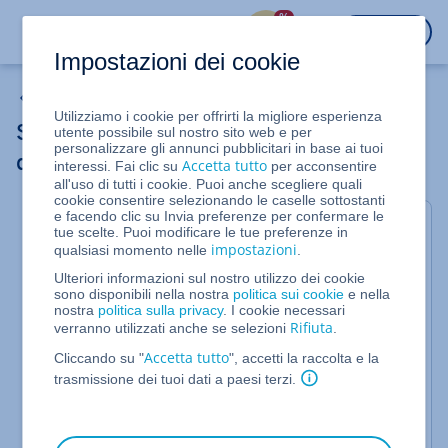
%
ACCEDI
Impostazioni dei cookie
VPS Linux e VPS Windows (dal 16/05/2023)
Utilizziamo i cookie per offrirti la migliore esperienza
Server Cloud: riparare la versione attuale
utente possibile sul nostro sito web e per
personalizzare gli annunci pubblicitari in base ai tuoi
del kernel (Ubuntu/Debian)
Accetta tutto
interessi. Fai clic su
per acconsentire
all'uso di tutti i cookie. Puoi anche scegliere quali
cookie consentire selezionando le caselle sottostanti
e facendo clic su Invia preferenze per confermare le
Se non riesci a migrare il tuo server anche hai
tue scelte. Puoi modificare le tue preferenze in
installato il kernel più recente, è possibile che
impostazioni
qualsiasi momento nelle
.
questo sia danneggiato. Ciò può accadere, ad
Ulteriori informazioni sul nostro utilizzo dei cookie
esempio, se la partizione di avvio del server aveva
sono disponibili nella nostra
politica sui cookie
e nella
meno di 100 MB di spazio libero prima della
nostra
politica sulla privacy
. I cookie necessari
migrazione. Oltre a ciò, potrebbero esserci anche
Rifiuta
verranno utilizzati anche se selezioni
.
altre ragioni.
Accetta tutto
Cliccando su "
", accetti la raccolta e la
Se il kernel Linux è danneggiato, vari segnali
trasmissione dei tuoi dati a paesi terzi.
possono indicare che qualcosa non funziona
correttamente nel sistema. Puoi prestare attenzione
ai seguenti indizi e utilizzare i metodi qui indicati