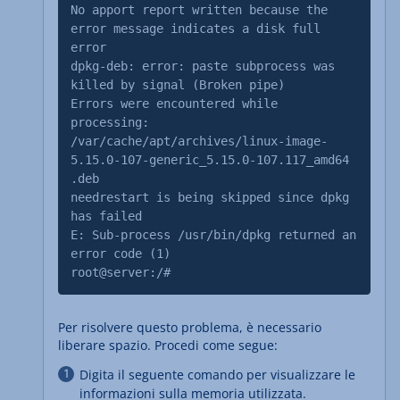
No apport report written because the
error message indicates a disk full
error
dpkg-deb: error: paste subprocess was
killed by signal (Broken pipe)
Errors were encountered while
processing:
/var/cache/apt/archives/linux-image-
5.15.0-107-generic_5.15.0-107.117_amd64
.deb
needrestart is being skipped since dpkg
has failed
E: Sub-process /usr/bin/dpkg returned an
error code (1)
root@server:/#
Per risolvere questo problema, è necessario
liberare spazio. Procedi come segue:
Digita il seguente comando per visualizzare le
informazioni sulla memoria utilizzata.