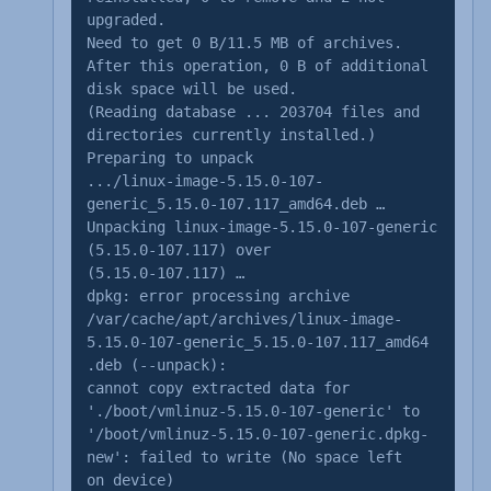
upgraded.
Need to get 0 B/11.5 MB of archives.
After this operation, 0 B of additional
disk space will be used.
(Reading database ... 203704 files and
directories currently installed.)
Preparing to unpack
.../linux-image-5.15.0-107-
generic_5.15.0-107.117_amd64.deb …
Unpacking linux-image-5.15.0-107-generic
(5.15.0-107.117) over
(5.15.0-107.117) …
dpkg: error processing archive
/var/cache/apt/archives/linux-image-
5.15.0-107-generic_5.15.0-107.117_amd64
.deb (--unpack):
cannot copy extracted data for
'./boot/vmlinuz-5.15.0-107-generic' to
'/boot/vmlinuz-5.15.0-107-generic.dpkg-
new': failed to write (No space left
on device)