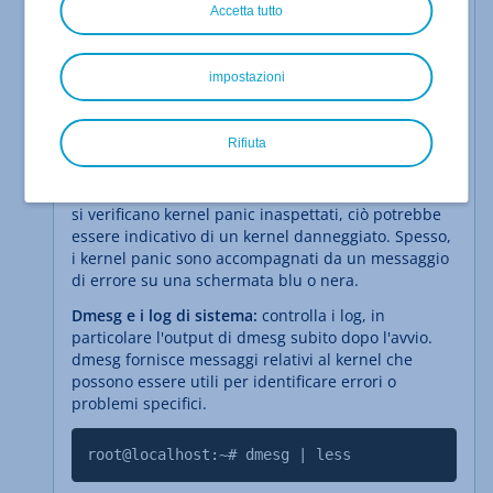
per riconoscere se il kernel è danneggiato:
Accetta tutto
Problemi di avvio:
il segnale più evidente di un
kernel danneggiato sono i problemi di avvio. Il
impostazioni
sistema potrebbe bloccarsi in un ciclo di avvio,
arrestarsi con messaggi di errore o non avviarsi
affatto.
Rifiuta
Arresti anomali del sistema e messaggi di errore:
se il tuo sistema Linux si blocca frequentemente o
si verificano kernel panic inaspettati, ciò potrebbe
essere indicativo di un kernel danneggiato. Spesso,
i kernel panic sono accompagnati da un messaggio
di errore su una schermata blu o nera.
Dmesg e i log di sistema:
controlla i log, in
particolare l'output di dmesg subito dopo l'avvio.
dmesg fornisce messaggi relativi al kernel che
possono essere utili per identificare errori o
problemi specifici.
root@localhost:~# dmesg | less