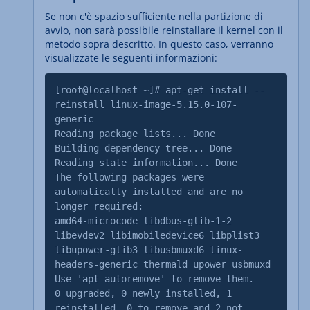
Se non c'è spazio sufficiente nella partizione di
avvio, non sarà possibile reinstallare il kernel con il
metodo sopra descritto. In questo caso, verranno
visualizzate le seguenti informazioni:
[root@localhost ~]# apt-get install --
reinstall linux-image-5.15.0-107-
generic
Reading package lists... Done
Building dependency tree... Done
Reading state information... Done
The following packages were
automatically installed and are no
longer required:
amd64-microcode libdbus-glib-1-2
libevdev2 libimobiledevice6 libplist3
libupower-glib3 libusbmuxd6 linux-
headers-generic thermald upower usbmuxd
Use 'apt autoremove' to remove them.
0 upgraded, 0 newly installed, 1
reinstalled, 0 to remove and 2 not