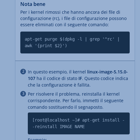
Nota bene
Per i kernel rimossi che hanno ancora dei file di
configurazione (rc), i file di configurazione possono
essere eliminati con il seguente comando:
apt-get purge $(dpkg -l | grep '^rc' |
awk '{print $2}')
In questo esempio, il kernel
linux-image-5.15.0-
107
ha il codice di stato
IF
. Questo codice indica
che la configurazione è fallita.
Per risolvere il problema, reinstalla il kernel
corrispondente. Per farlo, immetti il seguente
comando sostituendo il segnaposto.
[root@localhost ~]# apt-get install -
-reinstall IMAGE NAME
Esempio: