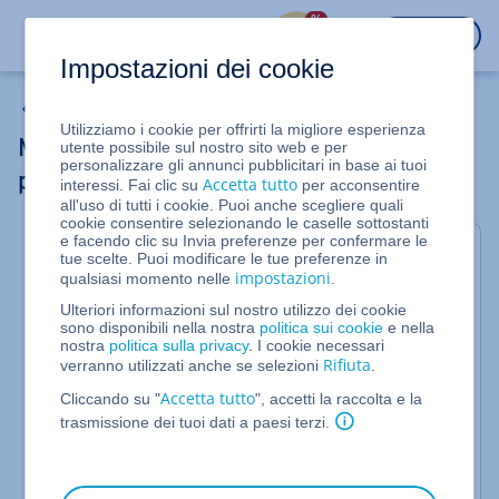
%
ACCEDI
Impostazioni dei cookie
Siti web & negozi online
Utilizziamo i cookie per offrirti la migliore esperienza
Modificare il titolo e la descrizione di una
utente possibile sul nostro sito web e per
personalizzare gli annunci pubblicitari in base ai tuoi
pagina
Accetta tutto
interessi. Fai clic su
per acconsentire
all'uso di tutti i cookie. Puoi anche scegliere quali
cookie consentire selezionando le caselle sottostanti
e facendo clic su Invia preferenze per confermare le
Per il Website Builder IONOS e il MyWebsite
tue scelte. Puoi modificare le tue preferenze in
impostazioni
qualsiasi momento nelle
.
Cambia il titolo della pagina e la descrizione per
Ulteriori informazioni sul nostro utilizzo dei cookie
ogni sottopagina del tuo sito MyWebsite.
sono disponibili nella nostra
politica sui cookie
e nella
nostra
politica sulla privacy
. I cookie necessari
Il titolo della pagina iniziale è il testo che appare
Rifiuta
verranno utilizzati anche se selezioni
.
nella parte superiore della finestra del browser. Se
un visitatore salva la tua homepage come preferita,
Accetta tutto
Cliccando su "
", accetti la raccolta e la
questo è il testo che viene visualizzato.
trasmissione dei tuoi dati a paesi terzi.
La descrizione dei risultati della ricerca deve essere
breve e significativa e descrivere il contenuto della
sottopagina. Ogni sottopagina può avere una