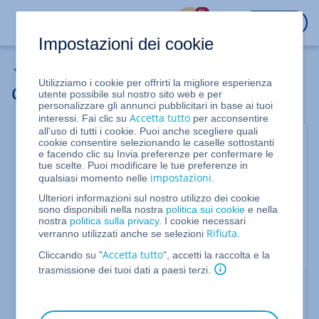
%
ACCEDI
Impostazioni dei cookie
WordPress
Utilizziamo i cookie per offrirti la migliore esperienza
Collegare un dominio
utente possibile sul nostro sito web e per
personalizzare gli annunci pubblicitari in base ai tuoi
Accetta tutto
interessi. Fai clic su
per acconsentire
all'uso di tutti i cookie. Puoi anche scegliere quali
Per Hosting WordPress e Hosting Managed
cookie consentire selezionando le caselle sottostanti
WordPress
e facendo clic su Invia preferenze per confermare le
tue scelte. Puoi modificare le tue preferenze in
(Per maggiori informazioni sulle versioni WordPress
impostazioni
qualsiasi momento nelle
.
di IONOS)
Ulteriori informazioni sul nostro utilizzo dei cookie
Collegandolo a un
dominio
, il tuo progetto
sono disponibili nella nostra
politica sui cookie
e nella
WordPress diventa disponibile al tuo indirizzo
nostra
politica sulla privacy
. I cookie necessari
Rifiuta
Internet personale. Questo articolo ti spiega come
verranno utilizzati anche se selezioni
.
creare il collegamento.
Accetta tutto
Cliccando su "
", accetti la raccolta e la
trasmissione dei tuoi dati a paesi terzi.
Collegare un progetto WordPress a un
dominio