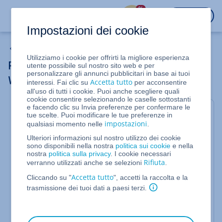
%
ACCEDI
Impostazioni dei cookie
WordPress
Utilizziamo i cookie per offrirti la migliore esperienza
Passare da Hosting Managed per
utente possibile sul nostro sito web e per
personalizzare gli annunci pubblicitari in base ai tuoi
WordPress alla modalità standard
Accetta tutto
interessi. Fai clic su
per acconsentire
all'uso di tutti i cookie. Puoi anche scegliere quali
cookie consentire selezionando le caselle sottostanti
e facendo clic su Invia preferenze per confermare le
Valido per Hosting Managed per WordPress
tue scelte. Puoi modificare le tue preferenze in
impostazioni
qualsiasi momento nelle
.
Con le installazioni Hosting Managed per
WordPress, gli aggiornamenti del core, della
Ulteriori informazioni sul nostro utilizzo dei cookie
sono disponibili nella nostra
politica sui cookie
e nella
sicurezza e del software selezionato vengono
nostra
politica sulla privacy
. I cookie necessari
eseguiti da professionisti. Hosting Managed per
Rifiuta
verranno utilizzati anche se selezioni
.
WordPress è quindi ideale per i principianti che
Accetta tutto
non vogliono dedicare tempo a queste attività di
Cliccando su "
", accetti la raccolta e la
routine.
trasmissione dei tuoi dati a paesi terzi.
Con WordPress standard, invece, si ha un maggiore
controllo. Per questo motivo, i professionisti e i web