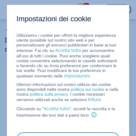
%
ACCEDI
Impostazioni dei cookie
WordPress
Utilizziamo i cookie per offrirti la migliore esperienza
Direttiva europea sull'accessibilità
utente possibile sul nostro sito web e per
personalizzare gli annunci pubblicitari in base ai tuoi
digitale e IONOS WordPress
Accetta tutto
interessi. Fai clic su
per acconsentire
all'uso di tutti i cookie. Puoi anche scegliere quali
cookie consentire selezionando le caselle sottostanti
e facendo clic su Invia preferenze per confermare le
Dal 28 giugno 2025 è entrata in vigore la Direttiva
tue scelte. Puoi modificare le tue preferenze in
europea sull’accessibilità digitale (EAA)
, recepita in
impostazioni
qualsiasi momento nelle
.
Italia con il D.Lgs. 82/2022. Questa legge obbliga
Ulteriori informazioni sul nostro utilizzo dei cookie
molte aziende a rendere accessibili i loro prodotti e
sono disponibili nella nostra
politica sui cookie
e nella
servizi digitali in modo che possano essere utilizzati
nostra
politica sulla privacy
. I cookie necessari
senza restrizioni anche da persone con disabilità.
Rifiuta
verranno utilizzati anche se selezioni
.
Questo articolo ti offre una panoramica su questa
Accetta tutto
Cliccando su "
", accetti la raccolta e la
normativa UE e su come adattare il tuo
IONOS
trasmissione dei tuoi dati a paesi terzi.
WordPress
.
Importante