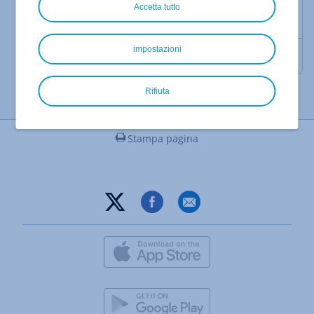
Accetta tutto
Supporto IA in Nextcloud Workspace
impostazioni
Utilizzare Nextcloud Workspace
Rifiuta
Stampa pagina