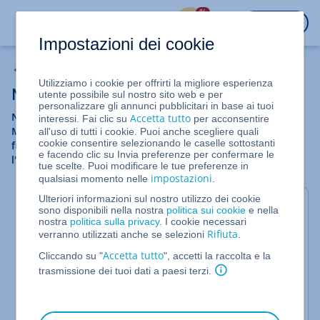
%
ACCEDI
Impostazioni dei cookie
Archiviazione Cloud
Utilizziamo i cookie per offrirti la migliore esperienza
Nextcloud Workspace
utente possibile sul nostro sito web e per
personalizzare gli annunci pubblicitari in base ai tuoi
Nextcloud Workspace la prima vera alternativa europea a
Accetta tutto
interessi. Fai clic su
per acconsentire
Microsoft 365. Sicura, conforme al GDPR e con tutte le
all'uso di tutti i cookie. Puoi anche scegliere quali
cookie consentire selezionando le caselle sottostanti
funzionalità necessarie per la collaborazione e
e facendo clic su Invia preferenze per confermare le
l'archiviazione dei dati.
tue scelte. Puoi modificare le tue preferenze in
impostazioni
qualsiasi momento nelle
.
Ulteriori informazioni sul nostro utilizzo dei cookie
Configurare Nextcloud Workspace
sono disponibili nella nostra
politica sui cookie
e nella
nostra
politica sulla privacy
. I cookie necessari
Rifiuta
verranno utilizzati anche se selezioni
.
Primi passi in Nextcloud Workspace
Accetta tutto
Cliccando su "
", accetti la raccolta e la
Attivare Nextcloud Workspace
trasmissione dei tuoi dati a paesi terzi.
Applicazioni e integrazioni in Nextcloud
Workspace