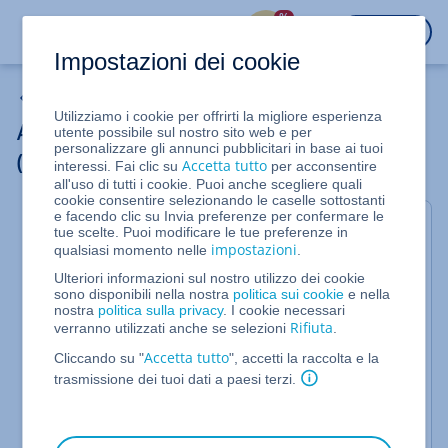
%
ACCEDI
Impostazioni dei cookie
Le mie e-mail
Utilizziamo i cookie per offrirti la migliore esperienza
Archiviazione tramite IMAP
utente possibile sul nostro sito web e per
personalizzare gli annunci pubblicitari in base ai tuoi
(Archiviazione e-mail)
Accetta tutto
interessi. Fai clic su
per acconsentire
all'uso di tutti i cookie. Puoi anche scegliere quali
cookie consentire selezionando le caselle sottostanti
e facendo clic su Invia preferenze per confermare le
Prima sincronizzazione
tue scelte. Puoi modificare le tue preferenze in
impostazioni
qualsiasi momento nelle
.
Dopo aver attivato Archiviazione e-mail per una
casella di posta elettronica, il contenuto della tua
Ulteriori informazioni sul nostro utilizzo dei cookie
sono disponibili nella nostra
politica sui cookie
e nella
casella di posta, comprese tutte le sottocartelle,
nostra
politica sulla privacy
. I cookie necessari
tranne quella della posta eliminata, viene trasferito
Rifiuta
verranno utilizzati anche se selezioni
.
a un archivio tramite IMAP. Questo processo
Accetta tutto
potrebbe richiedere un po' di tempo a seconda
Cliccando su "
", accetti la raccolta e la
delle dimensioni della tua casella di posta
trasmissione dei tuoi dati a paesi terzi.
elettronica. Puoi verificare lo stato dell'archiviazione
direttamente nell'archivio: