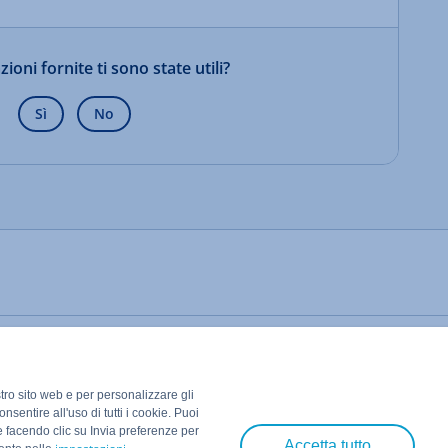
ioni fornite ti sono state utili?
Sì
No
stro sito web e per personalizzare gli
nsentire all'uso di tutti i cookie. Puoi
e facendo clic su Invia preferenze per
Accetta tutto