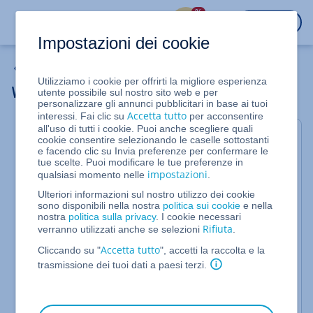
%
ACCEDI
Impostazioni dei cookie
E-mail
Utilizziamo i cookie per offrirti la migliore esperienza
Webmail: breve spiegazione
utente possibile sul nostro sito web e per
personalizzare gli annunci pubblicitari in base ai tuoi
Accetta tutto
interessi. Fai clic su
per acconsentire
all'uso di tutti i cookie. Puoi anche scegliere quali
Webmail è il
client e-mail
gratuito di IONOS con cui
cookie consentire selezionando le caselle sottostanti
puoi gestire le tue e-mail. Per poter accedere
e facendo clic su Invia preferenze per confermare le
tue scelte. Puoi modificare le tue preferenze in
all'applicazione, hai bisogno solo dei dati di accesso
impostazioni
qualsiasi momento nelle
.
della tua
casella di posta
. Webmail è stato
sviluppato appositamente per utilizzare le caselle
Ulteriori informazioni sul nostro utilizzo dei cookie
sono disponibili nella nostra
politica sui cookie
e nella
di posta elettronica create con IONOS. Con Webmail
nostra
politica sulla privacy
. I cookie necessari
puoi creare le tue cartelle, impostare un
inoltro e-
Rifiuta
verranno utilizzati anche se selezioni
.
mail
, modificare la tua firma e gestire contatti,
appuntamenti e calendari.
Accetta tutto
Cliccando su "
", accetti la raccolta e la
trasmissione dei tuoi dati a paesi terzi.
Puoi utilizzare Webmail anche se gestisci le tue e-
mail con un altro client e-mail, come ad
esempio
Outlook
, Thunderbird o Apple Mail. Puoi