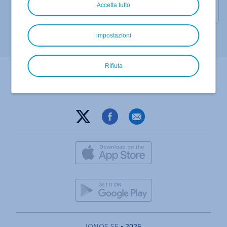
accedere a Webmail online in qualsiasi momento,
Accetta tutto
all'indirizzo
https://mail.ionos.it
.
impostazioni
Rifiuta
Stampa pagina
IONOS SE
• 2026