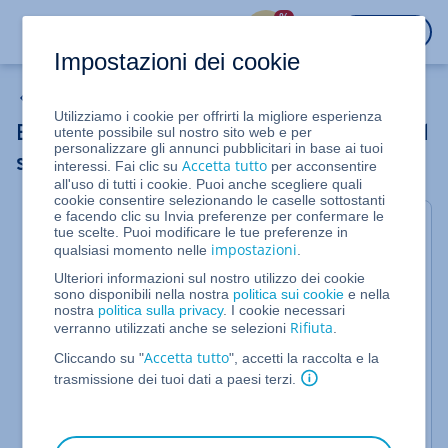
%
ACCEDI
Impostazioni dei cookie
Le mie e-mail
Utilizziamo i cookie per offrirti la migliore esperienza
Eseguire il backup e ripristino delle e-mail
utente possibile sul nostro sito web e per
personalizzare gli annunci pubblicitari in base ai tuoi
su Webmail
Accetta tutto
interessi. Fai clic su
per acconsentire
all'uso di tutti i cookie. Puoi anche scegliere quali
cookie consentire selezionando le caselle sottostanti
e facendo clic su Invia preferenze per confermare le
Per Mail Basic e Mail Business
tue scelte. Puoi modificare le tue preferenze in
impostazioni
qualsiasi momento nelle
.
In questo articolo ti spieghiamo come eseguire un
Ulteriori informazioni sul nostro utilizzo dei cookie
backup delle tue e-mail su
Webmail
e come
sono disponibili nella nostra
politica sui cookie
e nella
ripristinarle in un secondo momento.
nostra
politica sulla privacy
. I cookie necessari
Rifiuta
verranno utilizzati anche se selezioni
.
Accetta tutto
Cliccando su "
", accetti la raccolta e la
Eseguire un backup delle e-mail
trasmissione dei tuoi dati a paesi terzi.
Per eseguire il backup delle e-mail su Webmail,
procedi come segue:
Accedi a
Webmail
.