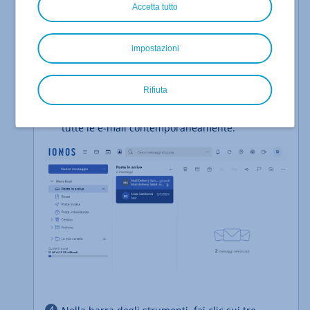
Accetta tutto
Seleziona la cartella desiderata.
Seleziona le e-mail di cui desideri eseguire un
impostazioni
backup. Si apre la barra degli strumenti.
Opzionale: se desideri eseguire il backup di
un'intera cartella, ad esempio della posta in
Rifiuta
arrivo, clicca sulla cartella desiderata e
successivamente premi
per selezionare
CTRL+A
tutte le e-mail contemporaneamente.