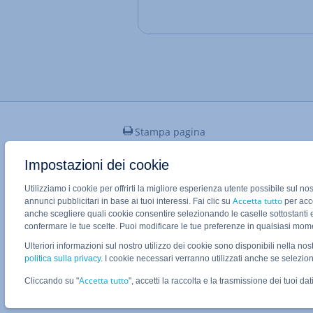
Stampa pagina
Impostazioni dei cookie
Utilizziamo i cookie per offrirti la migliore esperienza utente possibile sul no
Applicazione Mobile IONOS
Accetta tutto
annunci pubblicitari in base ai tuoi interessi. Fai clic su
per acco
anche scegliere quali cookie consentire selezionando le caselle sottostanti 
confermare le tue scelte. Puoi modificare le tue preferenze in qualsiasi mo
Ulteriori informazioni sul nostro utilizzo dei cookie sono disponibili nella nos
politica sulla privacy
. I cookie necessari verranno utilizzati anche se selezio
Stato del sistema sconosciuto
Accetta tutto
Cliccando su "
", accetti la raccolta e la trasmissione dei tuoi dati