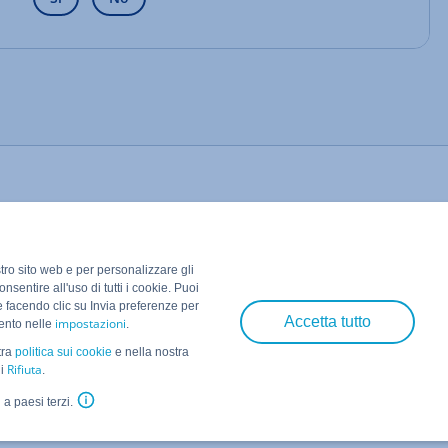
stro sito web e per personalizzare gli
nsentire all'uso di tutti i cookie. Puoi
e facendo clic su Invia preferenze per
Accetta tutto
impostazioni
mento nelle
.
tra
politica sui cookie
e nella nostra
Rifiuta
ni
.
IONOS SE
• 2026
 a paesi terzi.