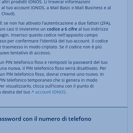
altri prodotti IONOS. Lì troverai informazioni
 al tuo account IONOS, a Mail Basic o Mail Business e al
 Cloud).
l
: se non hai attivato l'autenticazione a due fattori (2FA),
cuni casi ti invieremo un
codice a 6 cifre
al tuo indirizzo
 login. Inserisci questo codice nell'apposito campo
so per confermare l'identità del tuo account. Il codice
 trasmesso in modo criptato. Se il codice non è più
nuovo tentativo di accesso.
 un PIN telefonico fisso e reimposti la password del tuo
a nuova, il PIN telefonico fisso verrà disattivato. Per
 un PIN telefonico fisso, dovrai crearne uno nuovo. In
il PIN telefonico temporaneo che si genera in modo
er visualizzarlo, clicca sull'icona con il punto di
a destra del tuo
account IONOS
.
assword con il numero di telefono