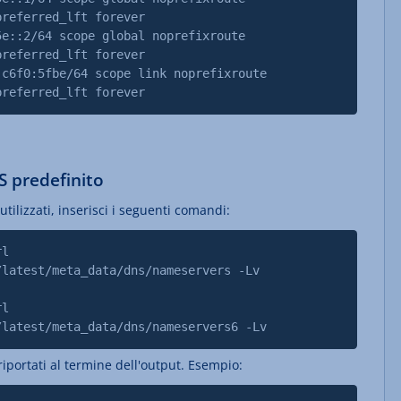
ferred_lft forever
:2/64 scope global noprefixroute
ferred_lft forever
f0:5fbe/64 scope link noprefixroute
ferred_lft forever
NS predefinito
utilizzati, inserisci i seguenti comandi:
rl
/latest/meta_data/dns/nameservers -Lv
rl
/latest/meta_data/dns/nameservers6 -Lv
iportati al termine dell'output. Esempio: