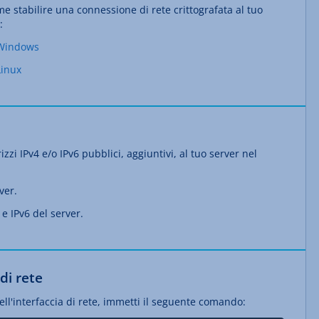
me stabilire una connessione di rete crittografata al tuo
:
 Windows
Linux
zzi IPv4 e/o IPv6 pubblici, aggiuntivi, al tuo server nel
ver.
 e IPv6 del server.
 di rete
dell'interfaccia di rete, immetti il seguente comando: