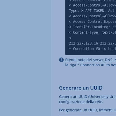
< Access-Control-Allow
Type, X-API-TOKEN, Aut
< Access-Control-Allow
< Access-Control-Expos
< Transfer-Encoding: c
< Content-Type: text/p
<
212.227.123.16,212.227
* Connection #0 to hos
Prendi nota dei server DNS. 
la riga * Connection #0 to hos
Generare un UUID
Genera un UUID (Universally Uniqu
configurazione della rete.
Per generare un UUID, immetti 