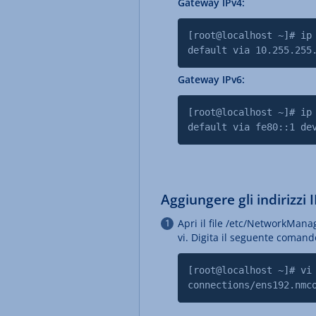
Gateway IPv4:
[root@localhost ~]# ip
default via 10.255.255
Gateway IPv6:
[root@localhost ~]# ip
default via fe80::1 de
Aggiungere gli indirizzi 
Apri il file /etc/NetworkMan
vi. Digita il seguente comand
[root@localhost ~]# vi
connections/ens192.nmc