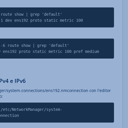
 route show | grep 'default'
.1 dev ens192 proto static metric 100
 -6 route show | grep 'default'
v ens192 proto static metric 100 pref medium
IPv4 e IPv6
ager/system-connections/ens192.nmconnection con l'editor
o:
 /etc/NetworkManager/system-
onnection