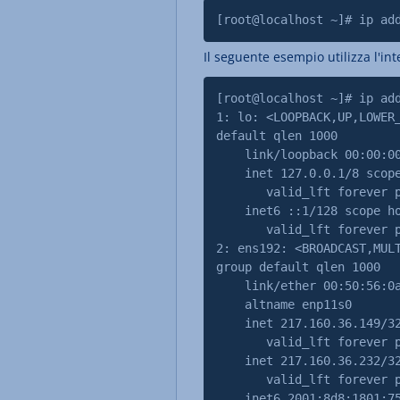
[root@localhost ~]# ip ad
Il seguente esempio utilizza l'int
[root@localhost ~]# ip ad
1: lo: <LOOPBACK,UP,LOWER
default qlen 1000
link/loopback 00:00:00:
inet 127.0.0.1/8 scope
valid_lft forever pre
inet6 ::1/128 scope ho
valid_lft forever pre
2: ens192: <BROADCAST,MUL
group default qlen 1000
link/ether 00:50:56:0a:
altname enp11s0
inet 217.160.36.149/32 s
valid_lft forever pre
inet 217.160.36.232/32 s
valid_lft forever pre
inet6 2001:8d8:1801:75e: