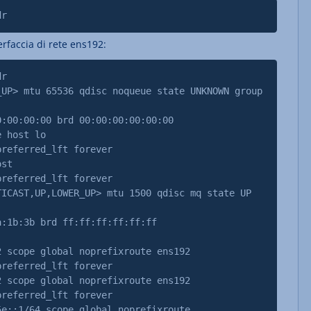
dr
erfaccia di rete ens192:
dr
_UP> mtu 65536 qdisc noqueue state UNKNOWN group
00:00:00 brd 00:00:00:00:00:00
 host lo
ferred_lft forever
st
ferred_lft forever
TICAST,UP,LOWER_UP> mtu 1500 qdisc mq state UP
1b:3b brd ff:ff:ff:ff:ff:ff
cope global noprefixroute ens192
ferred_lft forever
cope global noprefixroute ens192
ferred_lft forever
:1/64 scope global noprefixroute