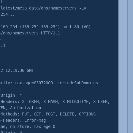
rl
/latest/meta_data/dns/nameservers -Lv
254...
.169.254 (169.254.169.254) port 80 (#0)
a/dns/nameservers HTTP/1.1
4
1.1
22 12:19:36 GMT
urity: max-age=63072000; includeSubDomains
g
-Origin: *
-Headers: X-TOKEN, X-HASH, X-MICROTIME, X-USER,
KEN, Authorization
-Methods: PUT, GET, POST, DELETE, OPTIONS
e-Headers: Error-Msg
che, no-store, max-age=0
-Origin: *