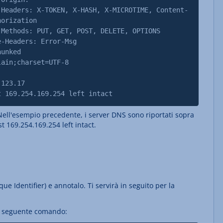
-Headers: X-TOKEN, X-HASH, X-MICROTIME, Content-
horization
-Methods: PUT, GET, POST, DELETE, OPTIONS
e-Headers: Error-Msg
hunked
lain;charset=UTF-8
.123.17
t 169.254.169.254 left intact
Nell'esempio precedente, i server DNS sono riportati sopra
t 169.254.169.254 left intact.
e Identifier) e annotalo. Ti servirà in seguito per la
il seguente comando: