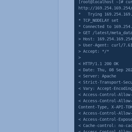
[root@localhost ~]# cu
http://169.254.169.254
* Trying 169.254.169.
* TCP_NODELAY set
* Connected to 169.254
> GET /latest/meta_dat
> Host: 169.254.169.25
> User-Agent: curl/7.6
> Accept: */*
>
< HTTP/1.1 200 OK
< Date: Thu, 08 Sep 20
< Server: Apache
< Strict-Transport-Sec
< Vary: Accept-Encodin
< Access-Control-Allow
< Access-Control-Allow
Content-Type, X-API-TO
< Access-Control-Allow
< Access-Control-Expos
< Cache-control: no-ca
< Access-Control-Allow