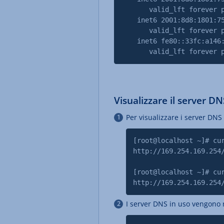
valid_lft forever pre
inet6 2001:8d8:1801:75e:
valid_lft forever pre
inet6 fe80::33fc:a146:c6
valid_lft forever pre
Visualizzare il server D
Per visualizzare i server DNS 
[root@localhost ~]# cu
http://169.254.169.254
[root@localhost ~]# cu
http://169.254.169.254
I server DNS in uso vengono r