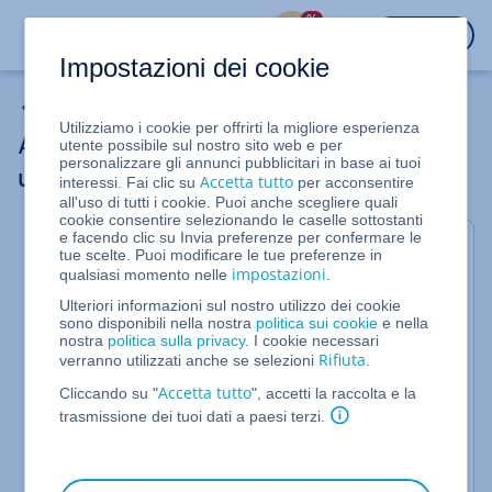
%
ACCEDI
Impostazioni dei cookie
Server cloud
Utilizziamo i cookie per offrirti la migliore esperienza
Aggiungere un indirizzo IPv4 pubblico su
utente possibile sul nostro sito web e per
personalizzare gli annunci pubblicitari in base ai tuoi
un server
Accetta tutto
interessi. Fai clic su
per acconsentire
all'uso di tutti i cookie. Puoi anche scegliere quali
cookie consentire selezionando le caselle sottostanti
e facendo clic su Invia preferenze per confermare le
Temi
tue scelte. Puoi modificare le tue preferenze in
impostazioni
qualsiasi momento nelle
.
Aggiungere un indirizzo IPv4 pubblico su un
Ulteriori informazioni sul nostro utilizzo dei cookie
sono disponibili nella nostra
politica sui cookie
e nella
server Windows
nostra
politica sulla privacy
. I cookie necessari
Rifiuta
verranno utilizzati anche se selezioni
.
Aggiungere un indirizzo IPv4 pubblico su un
Accetta tutto
Cliccando su "
server Linux (Debian)
", accetti la raccolta e la
trasmissione dei tuoi dati a paesi terzi.
Aggiungere un indirizzo IPv4 e/o IPv6 pubblico
su un Server Cloud (Ubuntu 18.04, Ubuntu
20.04, Debian 10,11 e 12)