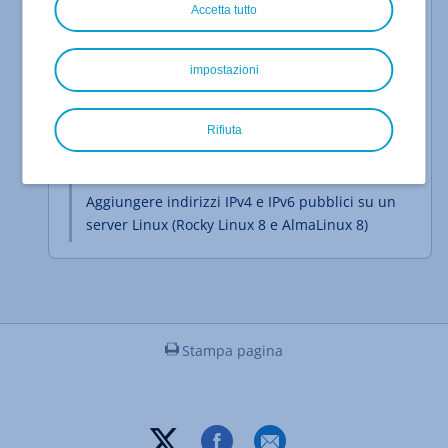
Accetta tutto
Aggiungere un indirizzo IPv4 e/o IPv6 pubblico
su un server Linux (CentOS Stream 8)
impostazioni
Aggiungere un indirizzo IPv4 e/o IPv6 pubblico
su un server Linux (CentOS Stream 9)
Rifiuta
Configurare indirizzi IPv4 e IPv6 pubblici su un
Server Cloud con netplan (Ubuntu 22.04)
Aggiungere indirizzi IPv4 e IPv6 pubblici su un
server Linux (Rocky Linux 8 e AlmaLinux 8)
Stampa pagina