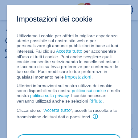
%
ACCEDI
Impostazioni dei cookie
Office
Utilizziamo i cookie per offrirti la migliore esperienza
Google Workspace
utente possibile sul nostro sito web e per
personalizzare gli annunci pubblicitari in base ai tuoi
Configura Google Workspace, personalizza le sue
Accetta tutto
interessi. Fai clic su
per acconsentire
applicazioni e crea nuovi utenti.
all'uso di tutti i cookie. Puoi anche scegliere quali
cookie consentire selezionando le caselle sottostanti
e facendo clic su Invia preferenze per confermare le
tue scelte. Puoi modificare le tue preferenze in
Configurare Google Workspace
impostazioni
qualsiasi momento nelle
.
Ulteriori informazioni sul nostro utilizzo dei cookie
sono disponibili nella nostra
politica sui cookie
e nella
Utilizzare un dominio con Google Workspace
nostra
politica sulla privacy
. I cookie necessari
Rifiuta
verranno utilizzati anche se selezioni
.
Ordinare ulteriori licenze su Google Workspace
Accetta tutto
Cliccando su "
", accetti la raccolta e la
trasmissione dei tuoi dati a paesi terzi.
Usare Google Workspace