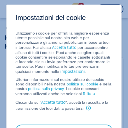
%
ACCEDI
Impostazioni dei cookie
Sicurezza
Utilizziamo i cookie per offrirti la migliore esperienza
MyDefender Starter in combinazione con
utente possibile sul nostro sito web e per
personalizzare gli annunci pubblicitari in base ai tuoi
Microsoft 365: primi passi
Accetta tutto
interessi. Fai clic su
per acconsentire
all'uso di tutti i cookie. Puoi anche scegliere quali
cookie consentire selezionando le caselle sottostanti
e facendo clic su Invia preferenze per confermare le
Questo articolo descrive i passaggi necessari per
tue scelte. Puoi modificare le tue preferenze in
configurare MyDefender Starter in combinazione
impostazioni
qualsiasi momento nelle
.
con Microsoft 365.
Ulteriori informazioni sul nostro utilizzo dei cookie
sono disponibili nella nostra
politica sui cookie
e nella
Con MyDefender Starter puoi eseguire il backup e il
nostra
politica sulla privacy
. I cookie necessari
ripristino dei seguenti dispositivi:
Rifiuta
verranno utilizzati anche se selezioni
.
Computer con sistema operativo Microsoft
Accetta tutto
Cliccando su "
", accetti la raccolta e la
Windows
trasmissione dei tuoi dati a paesi terzi.
Dispositivi macOS
Smartphone o tablet con sistema operativo