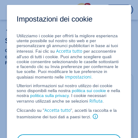
%
ACCEDI
Impostazioni dei cookie
Sicurezza
Utilizziamo i cookie per offrirti la migliore esperienza
Sicurezza del sito web
utente possibile sul nostro sito web e per
personalizzare gli annunci pubblicitari in base ai tuoi
Gli aggressori cercano di manipolare i siti web in modo che
Accetta tutto
interessi. Fai clic su
per acconsentire
questi diffondano virus, inviino spam o spiino dati riservati.
all'uso di tutti i cookie. Puoi anche scegliere quali
cookie consentire selezionando le caselle sottostanti
Proteggi il tuo sito web da tali manipolazioni.
e facendo clic su Invia preferenze per confermare le
tue scelte. Puoi modificare le tue preferenze in
impostazioni
qualsiasi momento nelle
.
Come protegge IONOS un sito web?
Ulteriori informazioni sul nostro utilizzo dei cookie
sono disponibili nella nostra
politica sui cookie
e nella
Per quali accessi ho bisogno di una password sicura?
nostra
politica sulla privacy
. I cookie necessari
Rifiuta
verranno utilizzati anche se selezioni
.
Creare backup di sicurezza di un sito web a scadenze
Accetta tutto
Cliccando su "
", accetti la raccolta e la
regolari
trasmissione dei tuoi dati a paesi terzi.
Se il tuo sito web è stato attaccato: Google Malware
Listing