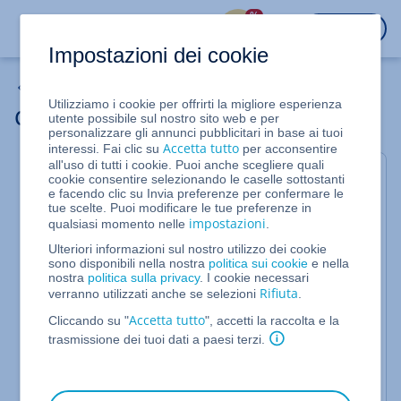
%
ACCEDI
Impostazioni dei cookie
Domini
Utilizziamo i cookie per offrirti la migliore esperienza
Creare un sottodominio
utente possibile sul nostro sito web e per
personalizzare gli annunci pubblicitari in base ai tuoi
Accetta tutto
interessi. Fai clic su
per acconsentire
all'uso di tutti i cookie. Puoi anche scegliere quali
In questo articolo ti mostriamo come creare un
cookie consentire selezionando le caselle sottostanti
e facendo clic su Invia preferenze per confermare le
sottodominio. A differenza dei domini, per i
tue scelte. Puoi modificare le tue preferenze in
sottodomini non è necessaria alcuna registrazione.
impostazioni
qualsiasi momento nelle
.
Questi vengono infatti creati per domini già
Ulteriori informazioni sul nostro utilizzo dei cookie
esistenti. Per ogni contratto IONOS sono disponibili
sono disponibili nella nostra
politica sui cookie
e nella
nostra
politica sulla privacy
. I cookie necessari
10.000 sottodomini. Puoi utilizzare un sottodominio
Rifiuta
verranno utilizzati anche se selezioni
.
ad esempio per
strutturare meglio i contenuti di
Accetta tutto
Cliccando su "
", accetti la raccolta e la
un sito web
.
trasmissione dei tuoi dati a paesi terzi.
Cliccando sul pulsante seguente puoi creare un
sottodominio per un dominio già esistente. Dopo