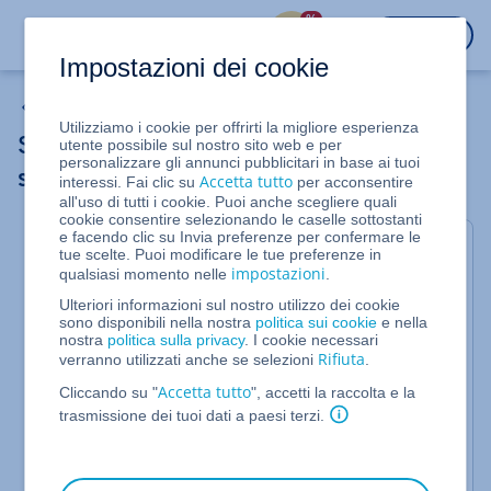
%
ACCEDI
Impostazioni dei cookie
E-mail
Utilizziamo i cookie per offrirti la migliore esperienza
Spazio di archiviazione e-mail: breve
utente possibile sul nostro sito web e per
personalizzare gli annunci pubblicitari in base ai tuoi
spiegazione
Accetta tutto
interessi. Fai clic su
per acconsentire
all'uso di tutti i cookie. Puoi anche scegliere quali
cookie consentire selezionando le caselle sottostanti
e facendo clic su Invia preferenze per confermare le
Lo spazio di archiviazione e-mail è lo spazio che
tue scelte. Puoi modificare le tue preferenze in
una
casella di posta elettronica
utilizza per salvare
impostazioni
qualsiasi momento nelle
.
le e-mail. Tutte le e-mail in arrivo e quelle in uscita
Ulteriori informazioni sul nostro utilizzo dei cookie
rimangono memorizzate in questo spazio finché
sono disponibili nella nostra
politica sui cookie
e nella
non vengono eliminate dall'utente. A differenza
nostra
politica sulla privacy
. I cookie necessari
dello spazio web di una tariffa di Hosting, lo spazio
Rifiuta
verranno utilizzati anche se selezioni
.
di archiviazione e-mail memorizza solo i dati dell'e-
Accetta tutto
Cliccando su "
", accetti la raccolta e la
mail, compresi gli
allegati
, e tutti i dati che vengono
trasmissione dei tuoi dati a paesi terzi.
gestiti tramite
Webmail
, il
client e-mail
di IONOS,
comprese le voci del calendario, le note e i contatti
inseriti nella Webmail.