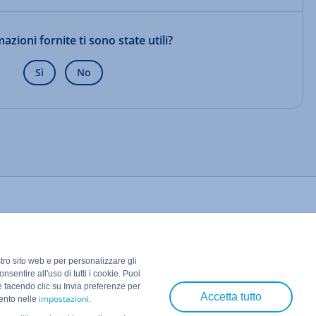
azioni fornite ti sono state utili?
Sì
No
stro sito web e per personalizzare gli
nsentire all'uso di tutti i cookie. Puoi
e facendo clic su Invia preferenze per
Accetta tutto
impostazioni
mento nelle
.