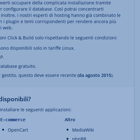
overti occupare della complicata installazione tramite
 configurare il database. Così potrai concentrarti
noltre, i nostri esperti di hosting hanno già combinato le
n i plugin e temi corrispondenti per rendere ancora più
ti web.
ioni Click & Build solo rispettando le seguenti condizioni:
ono disponibili solo in tariffe Linux.
HP.
database gratuito.
er gestito, questo deve essere recente
(da agosto 2015
).
disponibili?
installare le seguenti applicazioni:
Altro
E-commerce
OpenCart
MediaWiki
phpBB