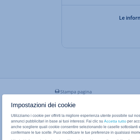
Le inform
Stampa pagina
Impostazioni dei cookie
Utilizziamo i cookie per offrirti la migliore esperienza utente possibile sul no
Applicazione Mobile IONOS
Accetta tutto
annunci pubblicitari in base ai tuoi interessi. Fai clic su
per acco
anche scegliere quali cookie consentire selezionando le caselle sottostanti 
confermare le tue scelte. Puoi modificare le tue preferenze in qualsiasi mo