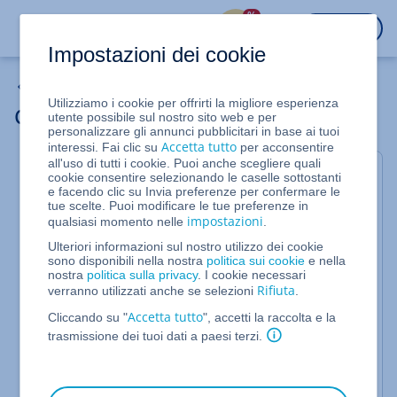
%
ACCEDI
Impostazioni dei cookie
Server cloud
Utilizziamo i cookie per offrirti la migliore esperienza
Conteggio interattivo: panoramica
utente possibile sul nostro sito web e per
personalizzare gli annunci pubblicitari in base ai tuoi
Accetta tutto
interessi. Fai clic su
per acconsentire
all'uso di tutti i cookie. Puoi anche scegliere quali
Per Server Cloud, VPS, Server Virtuale Cloud,
cookie consentire selezionando le caselle sottostanti
e facendo clic su Invia preferenze per confermare le
Server Dedicati e Server dedicati in offerta speciale
tue scelte. Puoi modificare le tue preferenze in
gestiti nel Cloud Panel
impostazioni
qualsiasi momento nelle
.
Ulteriori informazioni sul nostro utilizzo dei cookie
In questo articolo ti illustriamo quali informazioni
sono disponibili nella nostra
politica sui cookie
e nella
sono presenti nella sezione
nostra
politica sulla privacy
. I cookie necessari
Rifiuta
verranno utilizzati anche se selezioni
.
del Cloud Panel.
Costi > Conteggio interattivo
Accetta tutto
Cliccando su "
", accetti la raccolta e la
Nella sezione
vengono
Conteggio interattivo
trasmissione dei tuoi dati a paesi terzi.
rappresentati graficamente i costi degli ultimi mesi.
In questa sezione puoi quindi visualizzare le fatture
degli ultimi mesi e i costi previsti per il mese