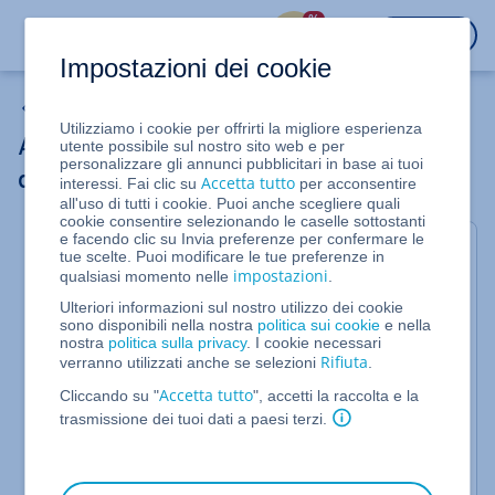
%
ACCEDI
Impostazioni dei cookie
Server cloud
Utilizziamo i cookie per offrirti la migliore esperienza
Attivare o disattivare l'autenticazione a
utente possibile sul nostro sito web e per
personalizzare gli annunci pubblicitari in base ai tuoi
due fattori per un utente nel Cloud Panel
Accetta tutto
interessi. Fai clic su
per acconsentire
all'uso di tutti i cookie. Puoi anche scegliere quali
cookie consentire selezionando le caselle sottostanti
e facendo clic su Invia preferenze per confermare le
Articolo valido per server cloud e server dedicati
tue scelte. Puoi modificare le tue preferenze in
gestiti nel Cloud Panel
impostazioni
qualsiasi momento nelle
.
Quando crei un account utente nel Cloud Panel,
Ulteriori informazioni sul nostro utilizzo dei cookie
sono disponibili nella nostra
politica sui cookie
e nella
puoi attivate l'auteticazione a due fattori per questo
nostra
politica sulla privacy
. I cookie necessari
utente.
Rifiuta
verranno utilizzati anche se selezioni
.
Quando l'autenticazione a due fattori è attiva,
Accetta tutto
Cliccando su "
", accetti la raccolta e la
l'utente può accedere al Cloud Panel solo dopo aver
trasmissione dei tuoi dati a paesi terzi.
inserito, oltre al nome utente e alla password, un
codice numerico generato da un'applicazione OTP.
In questo articolo ti spieghiamo come impostare