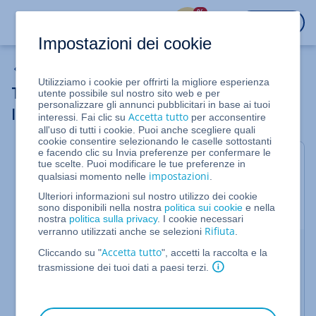
%
ACCEDI
Impostazioni dei cookie
WordPress
Utilizziamo i cookie per offrirti la migliore esperienza
Trasferire un'installazione WordPress su
utente possibile sul nostro sito web e per
personalizzare gli annunci pubblicitari in base ai tuoi
IONOS
Accetta tutto
interessi. Fai clic su
per acconsentire
all'uso di tutti i cookie. Puoi anche scegliere quali
cookie consentire selezionando le caselle sottostanti
e facendo clic su Invia preferenze per confermare le
Valido per WordPress
tue scelte. Puoi modificare le tue preferenze in
impostazioni
qualsiasi momento nelle
.
In questo articolo ti spieghiamo come migrare
un'installazione WordPress da un altro provider a
Ulteriori informazioni sul nostro utilizzo dei cookie
sono disponibili nella nostra
politica sui cookie
e nella
IONOS.
nostra
politica sulla privacy
. I cookie necessari
Rifiuta
verranno utilizzati anche se selezioni
.
Diverse opzioni per il trasferimento
Accetta tutto
Cliccando su "
", accetti la raccolta e la
trasmissione dei tuoi dati a paesi terzi.
Le due modalità più utilizzate per migrare
WordPress su IONOS sono:
Trsferimento con l'aiuto di un plugin