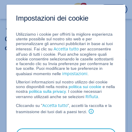
%
ACCEDI
Impostazioni dei cookie
Domini
Utilizziamo i cookie per offrirti la migliore esperienza
Cos'è Domain Guard e quali vantaggi
utente possibile sul nostro sito web e per
personalizzare gli annunci pubblicitari in base ai tuoi
offre?
Accetta tutto
interessi. Fai clic su
per acconsentire
all'uso di tutti i cookie. Puoi anche scegliere quali
cookie consentire selezionando le caselle sottostanti
e facendo clic su Invia preferenze per confermare le
Domain Guard è un'estensione di sicurezza che può
tue scelte. Puoi modificare le tue preferenze in
essere ordinata in aggiunta ai pacchetti IONOS.
impostazioni
qualsiasi momento nelle
.
Ulteriori informazioni sul nostro utilizzo dei cookie
Per i nomi di dominio più importanti è consigliabile
sono disponibili nella nostra
politica sui cookie
e nella
fare in modo che le modifiche amministrative che
nostra
politica sulla privacy
. I cookie necessari
Rifiuta
influiscono sulla proprietà del dominio o sulle
verranno utilizzati anche se selezioni
.
impostazioni del name server possano essere
Accetta tutto
Cliccando su "
", accetti la raccolta e la
effettuate solo con il tuo consenso esplicito. Questo
trasmissione dei tuoi dati a paesi terzi.
è possibile grazie alla funzione aggiuntiva Domain
Guard.