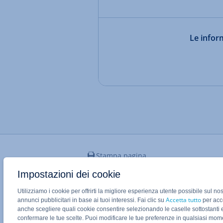
Le inform
Stampa pagina
Impostazioni dei cookie
Utilizziamo i cookie per offrirti la migliore esperienza utente possibile sul no
Applicazione Mobile IONOS
Accetta tutto
annunci pubblicitari in base ai tuoi interessi. Fai clic su
per acco
anche scegliere quali cookie consentire selezionando le caselle sottostanti 
confermare le tue scelte. Puoi modificare le tue preferenze in qualsiasi mo