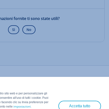
azioni fornite ti sono state utili?
Sì
No
stro sito web e per personalizzare gli
nsentire all'uso di tutti i cookie. Puoi
e facendo clic su Invia preferenze per
Accetta tutto
impostazioni
mento nelle
.