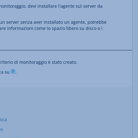
monitoraggio, devi installare l'agente sul server da
i un server senza aver installato un agente, potrebbe
re informazioni come lo spazio libero su disco o i
 criterio di monitoraggio è stato creato.
cca su
.
mica
io