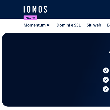
Novità
Momentum AI
Domini e SSL
Siti web
E