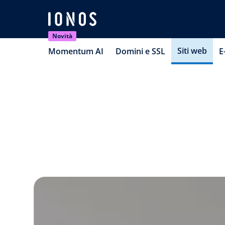
Novità
Siti web
Momentum AI
Domini e SSL
E