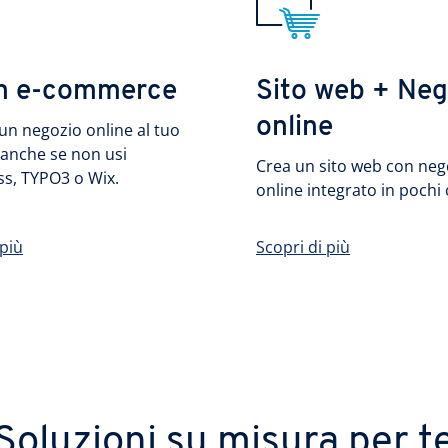
in e-commerce
Sito web + Neg
online
un negozio online al tuo
 anche se non usi
Crea un sito web con neg
s, TYPO3 o Wix.
online integrato in pochi c
 più
Scopri di più
Soluzioni su misura per t