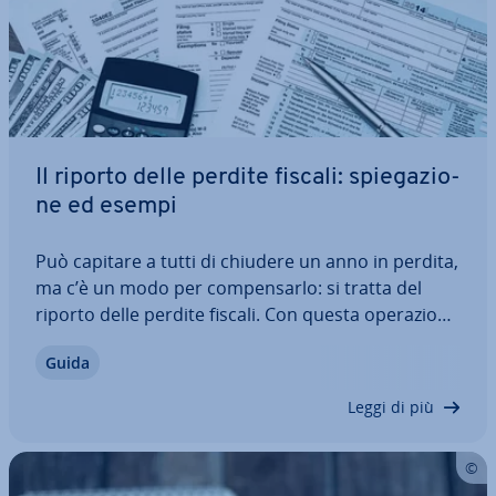
Il riporto delle perdite fiscali: spie­ga­zio­
ne ed esempi
Può capitare a tutti di chiudere un anno in perdita,
ma c’è un modo per com­pen­sar­lo: si tratta del
riporto delle perdite fiscali. Con questa ope­ra­zio­ne
i con­tri­buen­ti hanno la pos­si­bi­li­tà di riportare ai
Guida
periodi suc­ces­si­vi la perdita che hanno sofferto
così da cal­co­lar­la in…
Leggi di più