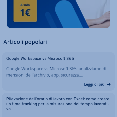
Articoli popolari
Google Workspace vs Microsoft 365
Google Workspace vs Microsoft 365: ana­liz­zia­mo di­
men­sio­ni dell’archivio, app, sicurezza,…
Leggi di più
Ri­le­va­zio­ne dell’orario di lavoro con Excel: come creare
un time tracking per la mi­su­ra­zio­ne del tempo la­vo­ra­ti­
vo