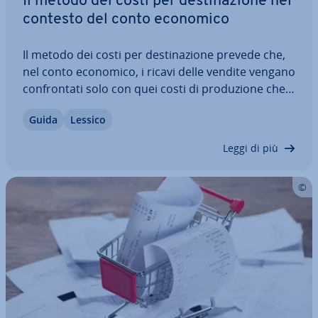
Il metodo dei costi per de­sti­na­zio­ne nel
contesto del conto economico
Il metodo dei costi per de­sti­na­zio­ne prevede che,
nel conto economico, i ricavi delle vendite vengano
con­fron­ta­ti solo con quei costi di pro­du­zio­ne che
sono di­ret­ta­men­te ri­con­du­ci­bi­li ai beni venduti. Gli
Guida
Lessico
altri costi operativi quo­ti­dia­ni sono rag­grup­pa­ti
per funzione, ad esempio…
Leggi di più