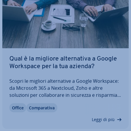
Qual è la migliore al­ter­na­ti­va a Google
Workspace per la tua azienda?
Scopri le migliori al­ter­na­ti­ve a Google Workspace:
da Microsoft 365 a Nextcloud, Zoho e altre
soluzioni per col­la­bo­ra­re in sicurezza e ri­spar­mia­
re.
Office
Com­pa­ra­ti­va
Leggi di più