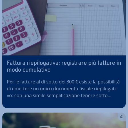
Fattura rie­pi­lo­ga­ti­va: re­gi­stra­re più fatture in
modo cu­mu­la­ti­vo
Per le fatture al di sotto dei 300 € esiste la pos­si­bi­li­tà
di emettere un unico documento fiscale rie­pi­lo­ga­ti­
vo: con una simile sem­pli­fi­ca­zio­ne tenere sotto
controllo le fatture diventa un gioco da ragazzi.
Inoltre rag­grup­pan­do diverse ope­ra­zio­ni in una sola
si risparmia tempo…