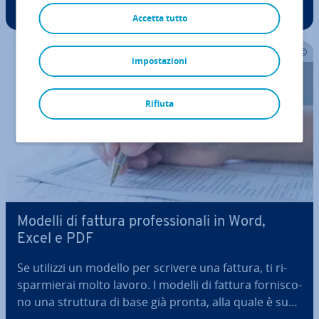
contatto devono fornire al de­sti­na­ta­rio in­for­ma­zio­ni
Accetta tutto
im­por­tan­ti sul mittente. Per scriverla si possono
seguire alcune norme, come la norma…
impostazioni
Rifiuta
Modelli di fattura pro­fes­sio­na­li in Word,
Excel e PDF
Se utilizzi un modello per scrivere una fattura, ti ri­
spar­mie­rai molto lavoro. I modelli di fattura for­ni­sco­
no una struttura di base già pronta, alla quale è suf­fi­