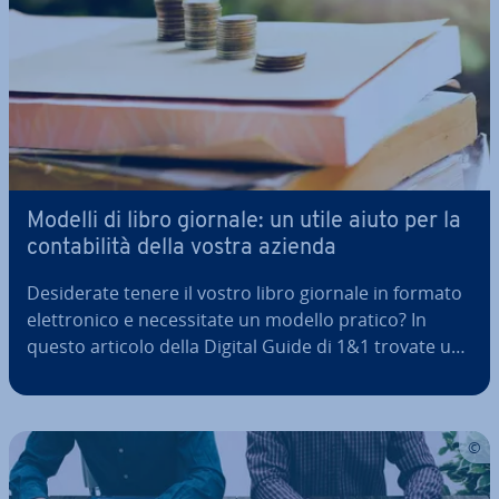
Modelli di libro giornale: un utile aiuto per la
con­ta­bi­li­tà della vostra azienda
De­si­de­ra­te tenere il vostro libro giornale in formato
elet­tro­ni­co e ne­ces­si­ta­te un modello pratico? In
questo articolo della Digital Guide di 1&1 trovate un
modello pre­im­po­sta­to e pronto all’uso da scaricare
gra­tui­ta­men­te, sia in formato Excel che in formato
Word. Inoltre…