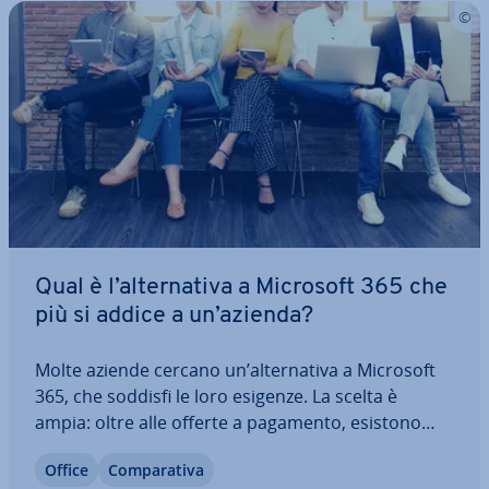
Qual è l’al­ter­na­ti­va a Microsoft 365 che
più si addice a un’azienda?
Molte aziende cercano un’al­ter­na­ti­va a Microsoft
365, che soddisfi le loro esigenze. La scelta è
ampia: oltre alle offerte a pagamento, esistono
anche soluzioni gratuite e potenti che risultano
Office
Com­pa­ra­ti­va
valide. Qui con­fron­tia­mo diverse al­ter­na­ti­ve a