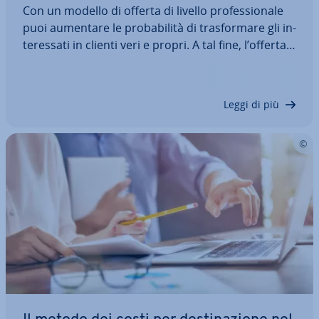
Con un modello di offerta di livello pro­fes­sio­na­le
puoi aumentare le pro­ba­bi­li­tà di tra­sfor­ma­re gli in­
te­res­sa­ti in clienti veri e propri. A tal fine, l’offerta
stessa dovrebbe venire incontro alle aspet­ta­ti­ve
dei po­ten­zia­li nuovi clienti. Al­tret­tan­to im­por­tan­te
è che struttura,…
Leggi di più