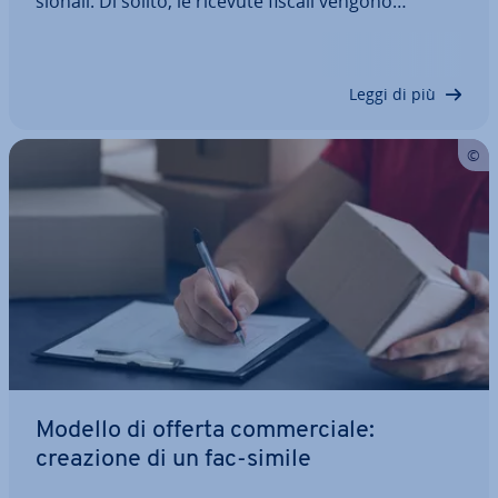
sio­na­li. Di solito, le ricevute fiscali vengono
compilate au­to­ma­ti­ca­men­te con tutti i dati
necessari e sono subito di­spo­ni­bi­li per la stampa.
Ma quando è ne­ces­sa­rio emettere una…
Leggi di più
Modello di offerta com­mer­cia­le:
creazione di un fac-simile