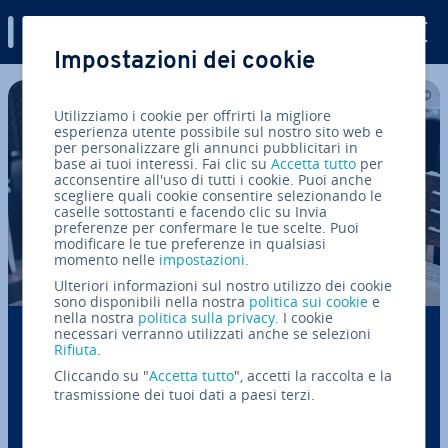
Digital Guide
Impostazioni dei cookie
Vai al contenuto prin­ci­pa­le
Utilizziamo i cookie per offrirti la migliore
esperienza utente possibile sul nostro sito web e
per personalizzare gli annunci pubblicitari in
base ai tuoi interessi. Fai clic su
Accetta tutto
per
acconsentire all'uso di tutti i cookie. Puoi anche
scegliere quali cookie consentire selezionando le
caselle sottostanti e facendo clic su Invia
preferenze per confermare le tue scelte. Puoi
modificare le tue preferenze in qualsiasi
momento nelle
impostazioni
.
Ulteriori informazioni sul nostro utilizzo dei cookie
sono disponibili nella nostra
politica sui cookie
e
nella nostra
politica sulla privacy
. I cookie
necessari verranno utilizzati anche se selezioni
Come scrivere una lettera com­mer­cia­le pro­
Rifiuta
.
fes­sio­na­le
Cliccando su "
Accetta tutto
", accetti la raccolta e la
trasmissione dei tuoi dati a paesi terzi.
Le lettere com­mer­cia­li sono fon­da­men­ta­li per la co­
mu­ni­ca­zio­ne esterna, ad esempio per avviare o
condurre rapporti com­mer­cia­li. Sin dal primo