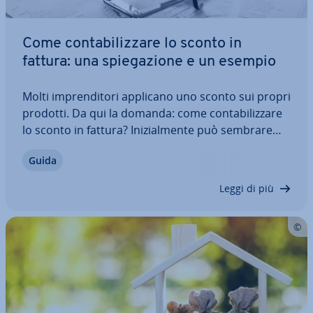
Come con­ta­bi­liz­za­re lo sconto in
fattura: una spie­ga­zio­ne e un esempio
Molti im­pren­di­to­ri applicano uno sconto sui propri
prodotti. Da qui la domanda: come con­ta­bi­liz­za­re
lo sconto in fattura? Ini­zial­men­te può sembrare
difficile, ma una volta che si impara come si
Guida
registra uno sconto, il gioco è fatto. E con l’IVA
come ci si comporta? Ti forniamo…
Leggi di più