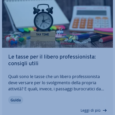
Le tasse per il libero pro­fes­sio­ni­sta:
consigli utili
Quali sono le tasse che un libero pro­fes­sio­ni­sta
deve versare per lo svol­gi­men­to della propria
attività? E quali, invece, i passaggi bu­ro­cra­ti­ci da
seguire? Esistono dei modi per poter ri­spar­mia­re
Guida
sulle spese e pagare quindi meno tasse? In questo
articolo della Digital Guide…
Leggi di più