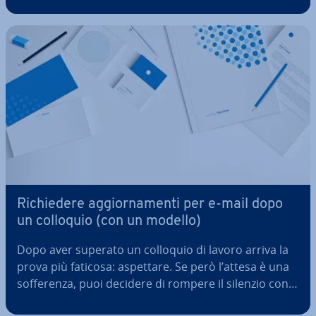
cien­te ag­giun­ge­re i dati relativi all’azienda e al
cliente. Ma come si presenta il modello di fattura
perfetto? Come…
Ri­chie­de­re ag­gior­na­men­ti per e-mail dopo
un colloquio (con un modello)
Dopo aver superato un colloquio di lavoro arriva la
prova più faticosa: aspettare. Se però l’attesa è una
sof­fe­ren­za, puoi decidere di rompere il silenzio con
un’e-mail post colloquio e ri­chie­de­re ag­gior­na­men­ti