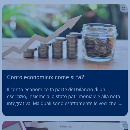
sullo stato della tua can­di­da­tu­ra. Ri­cor­ren­do a un
modello pronto…
Conto economico: come si fa?
Il conto economico fa parte del bilancio di un
esercizio, insieme allo stato pa­tri­mo­nia­le e alla nota
in­te­gra­ti­va. Ma quali sono esat­ta­men­te le voci che lo
com­pon­go­no e come si fa a redigere il conto
economico? Vi forniamo una breve in­tro­du­zio­ne dei
concetti basilari per…