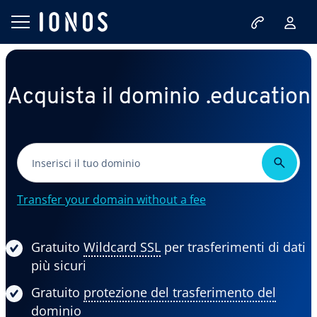
Acquista il dominio .education
Transfer your domain without a fee
Gratuito
Wildcard SSL
per trasferimenti di dati
più sicuri
Gratuito
protezione del trasferimento del
dominio