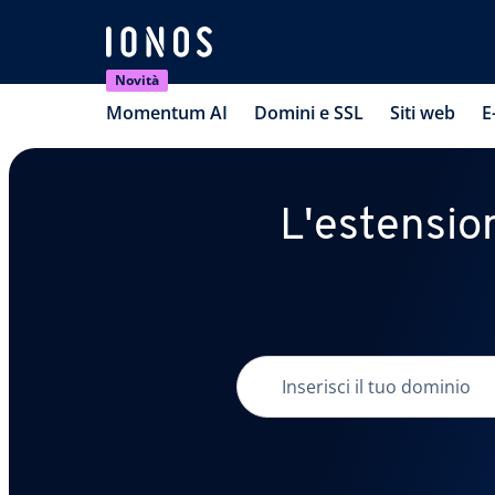
Novità
Momentum AI
Domini e SSL
Siti web
E
L'estension