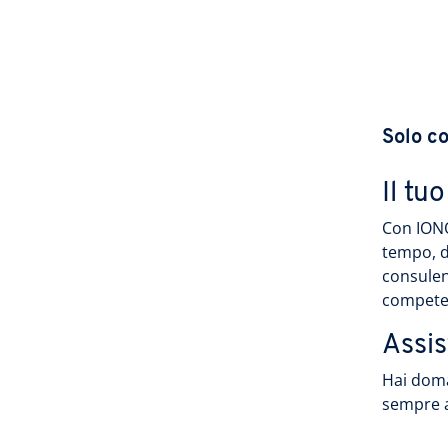
Solo c
Il tu
Con IONO
tempo, d
consulen
compete
Assi
Hai doma
sempre a