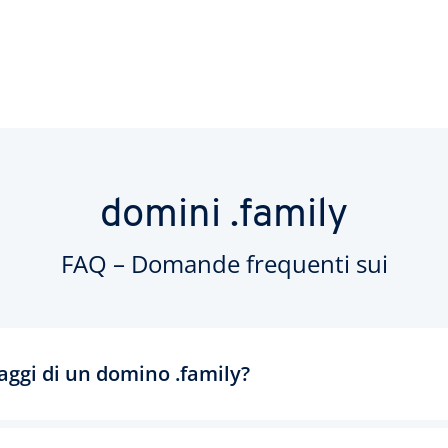
domini .family
FAQ – Domande frequenti sui
aggi di un domino .family?
nio .family ti aggiudicherai un'estensione unica e facile da ricord