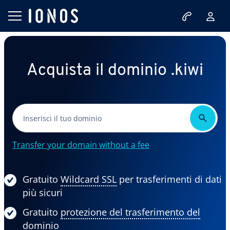
Acquista il dominio .kiwi
Transfer your domain without a fee
Gratuito
Wildcard SSL
per trasferimenti di dati
più sicuri
Gratuito
protezione del trasferimento del
dominio