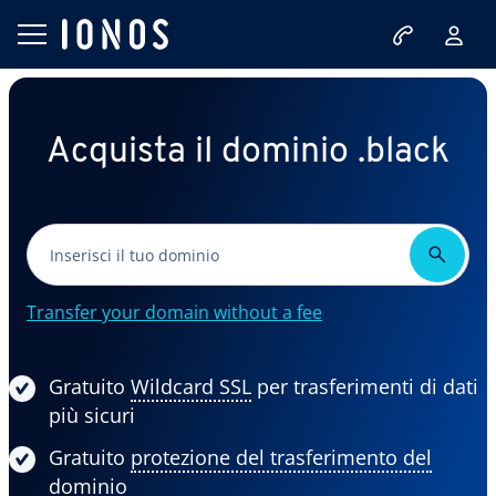
Acquista il dominio .black
Transfer your domain without a fee
Gratuito
Wildcard SSL
per trasferimenti di dati
più sicuri
Gratuito
protezione del trasferimento del
dominio