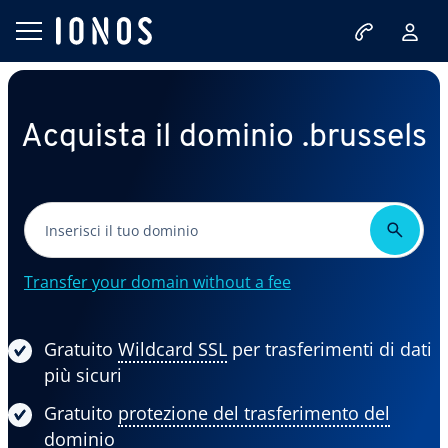
Acquista il dominio .brussels
Transfer your domain without a fee
Gratuito
Wildcard SSL
per trasferimenti di dati
più sicuri
Gratuito
protezione del trasferimento del
dominio