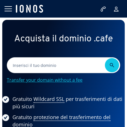
Acquista il dominio .cafe
Transfer your domain without a fee
Gratuito
Wildcard SSL
per trasferimenti di dati
più sicuri
Gratuito
protezione del trasferimento del
dominio